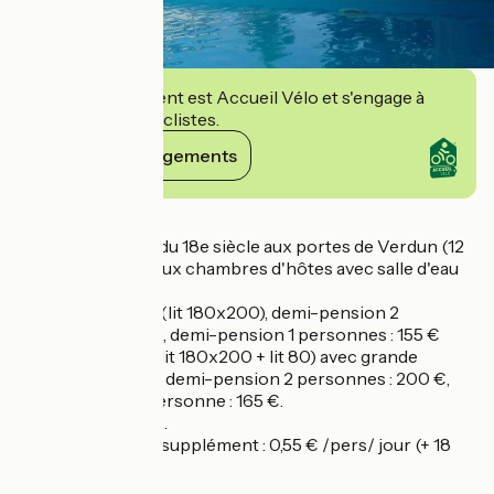
Cet établissement est Accueil Vélo et s'engage à
accueillir des cyclistes.
Voir ses engagements
Détails
Joli petit château du 18e siècle aux portes de Verdun (12
km) proposant deux chambres d'hôtes avec salle d'eau
et toilettes privés.
- Chambre Bleue (lit 180x200), demi-pension 2
personnes : 190 €, demi-pension 1 personnes : 155 €
- Chambre Parc (lit 180x200 + lit 80) avec grande
terrasse privative, demi-pension 2 personnes : 200 €,
demi-pension 1 personne : 165 €.
Boissons incluses.
Taxe de séjour en supplément : 0,55 € /pers/ jour (+ 18
ans)