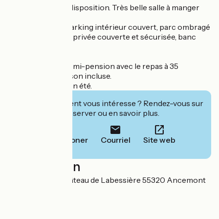
Salon Louis XV à disposition. Très belle salle à manger
Louis XVI.
Table de qualité, parking intérieur couvert, parc ombragé
avec piscine d'été privée couverte et sécurisée, banc
balnéo.
Réservation en demi-pension avec le repas à 35
€/personne boisson incluse.
2 nuits minimum en été.
Cet établissement vous intéresse ? Rendez-vous sur
leur site pour réserver ou en savoir plus.
Téléphoner
Courriel
Site web
Localisation
9 Rue du Four Château de Labessière 55320 Ancemont