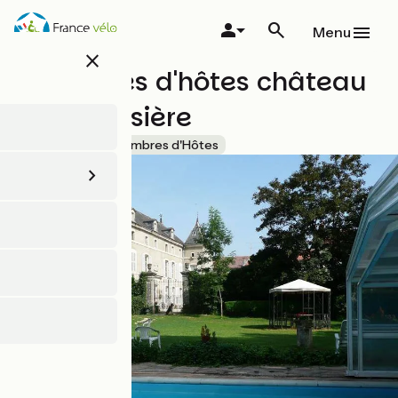
Aller
au
Menu
contenu
close
principal
Chambres d'hôtes château
de Labessière
Accueil Vélo
Chambres d'Hôtes