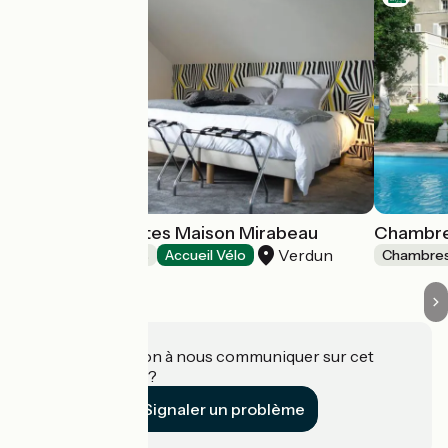
Chambres d'hôtes Maison Mirabeau
Chambre
Verdun
Chambres d'Hôtes
Accueil Vélo
Chambres
Une information à nous communiquer sur cet
établissement ?
Signaler un problème