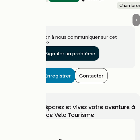
Chambres
Une information à nous communiquer sur cet
établissement ?
Signaler un problème
Enregistrer
Contacter
Choisissez, préparez et vivez votre aventure à
vélo avec France Vélo Tourisme