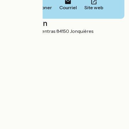
Téléphoner
Courriel
Site web
Localisation
321 route de Carpentras 84150 Jonquières