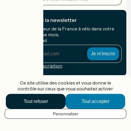
Je m'abonne à la newsletter
Recevez le meilleur de la France à vélo dans votre
boîte mail chaque mois.
Mon adresse mail
Mon
adresse
mail
Conditions d'inscription
Financé dans le cadre de Destination France
Ce site utilise des cookies et vous donne le
contrôle sur ceux que vous souhaitez activer
Tout refuser
Tout accepter
Accueil Vélo Pro
Contact
Personnaliser
Mentions légales
FR
Confidentialité
Contact