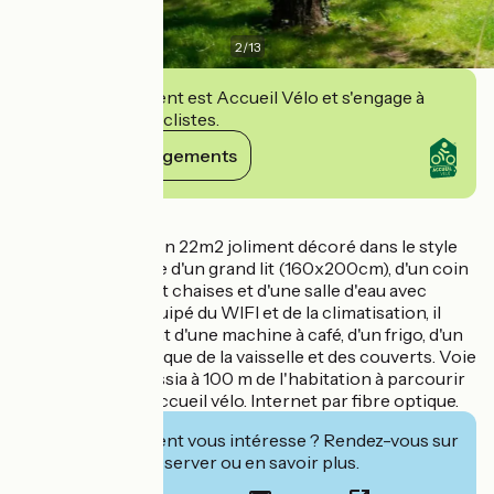
2
/
13
Cet établissement est Accueil Vélo et s'engage à
accueillir des cyclistes.
Voir ses engagements
Détails
Ce studio d'environ 22m2 joliment décoré dans le style
provençal dispose d'un grand lit (160x200cm), d'un coin
repas avec table et chaises et d'une salle d'eau avec
douche et WC. Equipé du WIFI et de la climatisation, il
dispose également d'une machine à café, d'un frigo, d'un
micro-onde, ainsi que de la vaisselle et des couverts. Voie
verte la Via Venaissia à 100 m de l'habitation à parcourir
à vélo ou à pied. Accueil vélo. Internet par fibre optique.
Cet établissement vous intéresse ? Rendez-vous sur
leur site pour réserver ou en savoir plus.