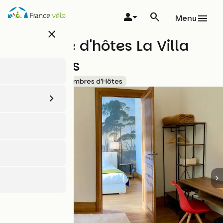
Aller
au
Menu
contenu
close
principal
Chambre d'hôtes La Villa
des Roses
Accueil Vélo
Chambres d'Hôtes