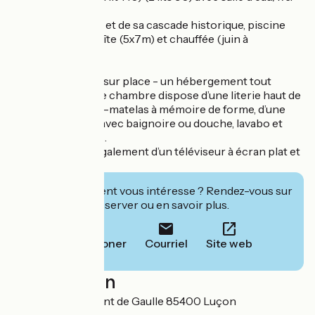
Au cœur du jardin et de sa cascade historique, piscine
partagée avec le gîte (5x7m) et chauffée (juin à
septembre).
Gîte 8 personnes sur place - un hébergement tout
confort où chaque chambre dispose d’une literie haut de
gamme et d’un sur-matelas à mémoire de forme, d’une
salle d’eau privée avec baignoire ou douche, lavabo et
toilettes séparées.
Vous profiterez également d’un téléviseur à écran plat et
du Wi-Fi gratuit.
Cet établissement vous intéresse ? Rendez-vous sur
leur site pour réserver ou en savoir plus.
Téléphoner
Courriel
Site web
Localisation
43 Rue du Président de Gaulle 85400 Luçon