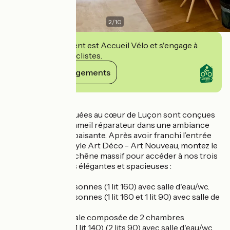
2
/
10
Cet établissement est Accueil Vélo et s'engage à
accueillir des cyclistes.
Voir ses engagements
Détails
Nos chambres situées au cœur de Luçon sont conçues
pour offrir un sommeil réparateur dans une ambiance
harmonieuse et apaisante. Après avoir franchi l’entrée
majestueuse de style Art Déco - Art Nouveau, montez le
grand escalier en chêne massif pour accéder à nos trois
chambres d'hôtes élégantes et spacieuses :
- 1 chambre 2 personnes (1 lit 160) avec salle d'eau/wc.
- 1 chambre 3 personnes (1 lit 160 et 1 lit 90) avec salle de
bains/wc.
- 1 chambre familiale composée de 2 chambres
communicantes (1 lit 140) (2 lits 90) avec salle d'eau/wc.