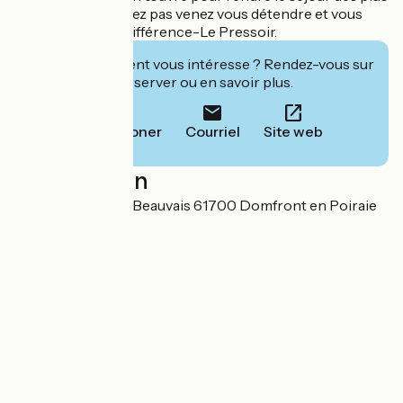
agréables. N'hésitez pas venez vous détendre et vous
ressourcer à La Différence-Le Pressoir.
Cet établissement vous intéresse ? Rendez-vous sur
leur site pour réserver ou en savoir plus.
Téléphoner
Courriel
Site web
Localisation
Lieu-dit Le Grand Beauvais 61700 Domfront en Poiraie