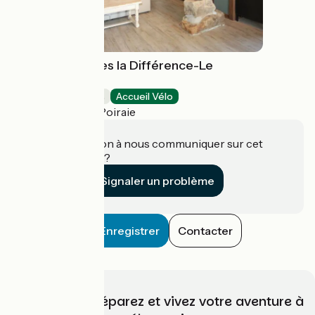
Chambre d'hôtes la Différence-Le
Pressoir
Chambres d'Hôtes
Accueil Vélo
Domfront en Poiraie
Une information à nous communiquer sur cet
établissement ?
Signaler un problème
Enregistrer
Contacter
Choisissez, préparez et vivez votre aventure à