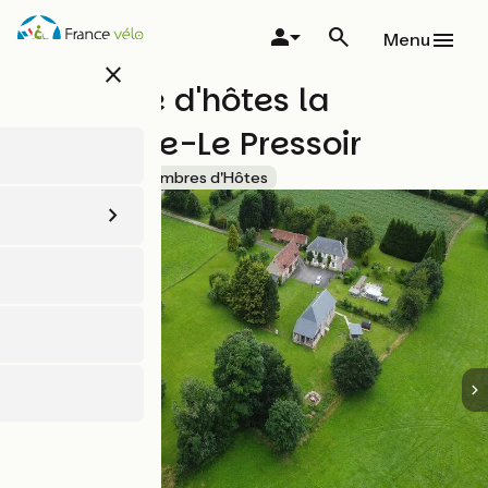
Aller
au
Menu
contenu
close
principal
Chambre d'hôtes la
Différence-Le Pressoir
Accueil Vélo
Chambres d'Hôtes