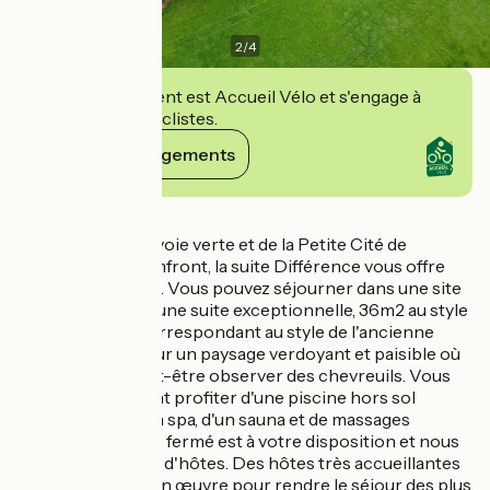
2
/
4
Cet établissement est Accueil Vélo et s'engage à
accueillir des cyclistes.
Voir ses engagements
Détails
A proximité de la voie verte et de la Petite Cité de
Caractère de Domfront, la suite Différence vous offre
espace et confort. Vous pouvez séjourner dans une site
enchanteur avec une suite exceptionnelle, 36m2 au style
contemporain correspondant au style de l'ancienne
grange, ouverte sur un paysage verdoyant et paisible où
vous pourrez peut-être observer des chevreuils. Vous
pourrez également profiter d'une piscine hors sol
(saisonnière), d'un spa, d'un sauna et de massages
(suppl). Un garage fermé est à votre disposition et nous
proposons tables d'hôtes. Des hôtes très accueillantes
qui mettent tout en œuvre pour rendre le séjour des plus