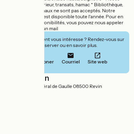
WIFI * Jeux d'extérieur, transats, hamac * Bibliothèque,
salon TV Les animaux ne sont pas acceptés. Notre
chambre d'hôtes est disponible toute l'année. Pour en
connaître les disponibilités, vous pouvez nous appeler
ou nous envoyer un mail
Cet établissement vous intéresse ? Rendez-vous sur
leur site pour réserver ou en savoir plus.
Téléphoner
Courriel
Site web
Localisation
71 avenue du Général de Gaulle 08500 Revin