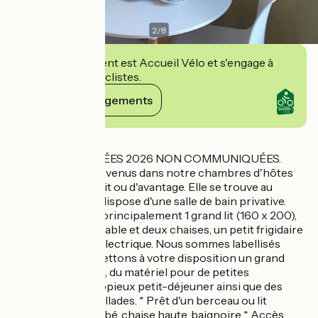
2
/
8
Cet établissement est Accueil Vélo et s'engage à
accueillir des cyclistes.
Voir ses engagements
Détails
À NOTER : DONNÉES 2026 NON COMMUNIQUÉES.
Vous êtes les bienvenus dans notre chambres d'hôtes
pour une seule nuit ou d'avantage. Elle se trouve au
premier étage et dispose d'une salle de bain privative.
Vous y trouverez principalement 1 grand lit (160 x 200),
une armoire, une table et deux chaises, un petit frigidaire
et une bouilloire électrique. Nous sommes labellisés
Accueil Vélo et mettons à votre disposition un grand
garage à la maison, du matériel pour de petites
réparations, un copieux petit-déjeuner ainsi que des
suggestions de ballades. * Prêt d'un berceau ou lit
d'appoint pour bébé, chaise haute, baignoire * Accès