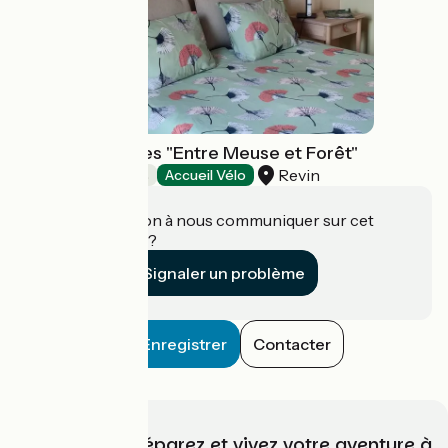
Chambre d'hôtes "Entre Meuse et Forêt"
Revin
Chambres d'Hôtes
Accueil Vélo
Une information à nous communiquer sur cet
établissement ?
Signaler un problème
Enregistrer
Contacter
Choisissez, préparez et vivez votre aventure à