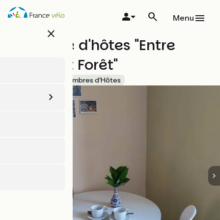
Aller
au
Menu
contenu
close
principal
Chambre d'hôtes "Entre
Meuse et Forêt"
Accueil Vélo
Chambres d'Hôtes