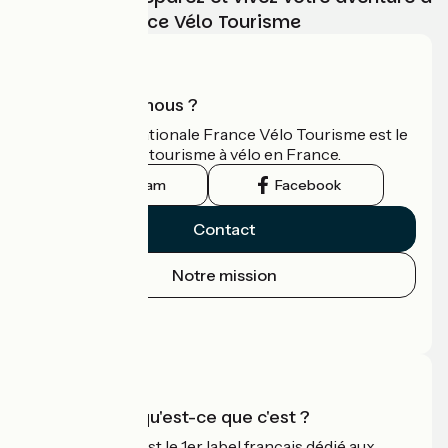
vélo avec France Vélo Tourisme
Qui sommes-nous ?
L'association nationale France Vélo Tourisme est le
guide officiel du tourisme à vélo en France.
Instagram
Facebook
Contact
Notre mission
Espace Presse
Espace Pro
Accueil Vélo qu'est-ce que c'est ?
Accueil Vélo c'est le 1er label français dédié aux