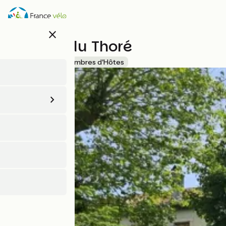
Aller
au
contenu
close
principal
Bastide du Thoré
Accueil Vélo
Chambres d'Hôtes