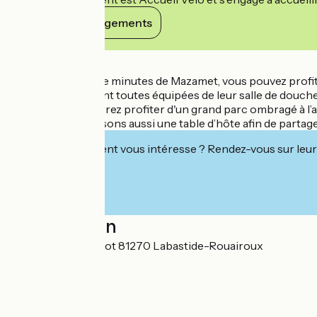
Voir ses engagements
Détails
À une quinzaine de minutes de Mazamet, vous pouvez profite
Nos chambres sont toutes équipées de leur salle de douche e
De plus vous pourrez profiter d'un grand parc ombragé à l’a
Nous vous proposons aussi une table d’hôte afin de partag
Cet établissement vous intéresse ? Rendez-vous sur leur 
Localisation
31 boulevard Carnot 81270 Labastide-Rouairoux