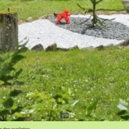
1
/
13
r des cyclistes.