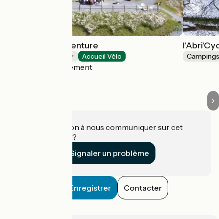
Camping Kotaventure
l'Abri'Cy
Campings
Accueil Vélo
Camping
Le Mesnil-Villement
Une information à nous communiquer sur cet
établissement ?
Signaler un problème
Enregistrer
Contacter