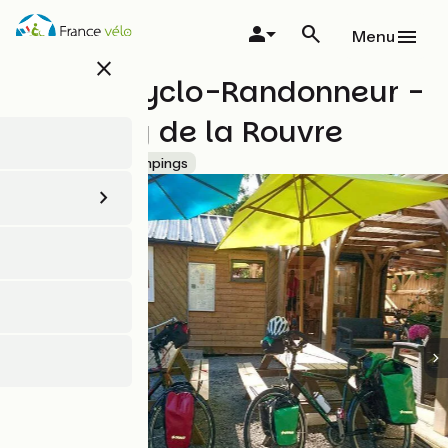
Aller
au
Menu
contenu
close
principal
Tentes Cyclo-Randonneur -
Camping de la Rouvre
Accueil Vélo
Campings