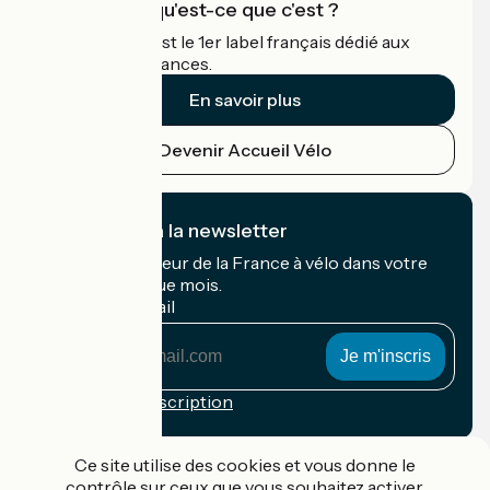
Accueil Vélo qu'est-ce que c'est ?
Accueil Vélo c'est le 1er label français dédié aux
cyclistes en vacances.
En savoir plus
Devenir Accueil Vélo
Je m'abonne à la newsletter
Recevez le meilleur de la France à vélo dans votre
boîte mail chaque mois.
Mon adresse mail
Mon
adresse
mail
Conditions d'inscription
Financé dans le cadre de Destination France
Ce site utilise des cookies et vous donne le
contrôle sur ceux que vous souhaitez activer