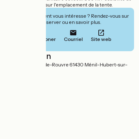
garer un véhicule sur l'emplacement de la tente.
Cet établissement vous intéresse ? Rendez-vous sur
leur site pour réserver ou en savoir plus.
Téléphoner
Courriel
Site web
Localisation
8 chemin du Cul-de-Rouvre 61430 Ménil-Hubert-sur-
Orne