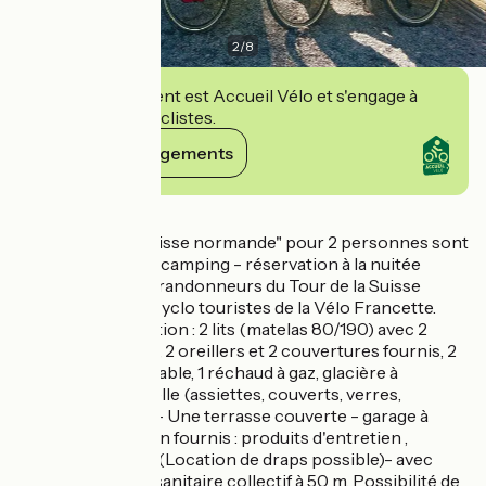
2
/
8
Cet établissement est Accueil Vélo et s'engage à
accueillir des cyclistes.
Voir ses engagements
Détails
4 tentes "cyclo Suisse normande" pour 2 personnes sont
disponibles sur le camping - réservation à la nuitée
possible pour les randonneurs du Tour de la Suisse
Normande et les cyclo touristes de la Vélo Francette.
Matériel à disposition : 2 lits (matelas 80/190) avec 2
couettes 140x190, 2 oreillers et 2 couvertures fournis, 2
chaises pliantes, table, 1 réchaud à gaz, glacière à
disposition, vaisselle (assiettes, couverts, verres,
casserole, poêle) - Une terrasse couverte - garage à
vélos couvert . Non fournis : produits d'entretien ,
éponge, torchon. (Location de draps possible)- avec
électricité - bloc sanitaire collectif à 50 m. Possibilité de