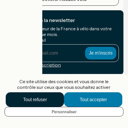
Je m'abonne à la newsletter
Recevez le meilleur de la France à vélo dans votre
boîte mail chaque mois.
Mon adresse mail
Mon
adresse
mail
Conditions d'inscription
Financé dans le cadre de Destination France
Ce site utilise des cookies et vous donne le
contrôle sur ceux que vous souhaitez activer
Tout refuser
Tout accepter
Accueil Vélo Pro
Contact
Personnaliser
Mentions légales
FR
Confidentialité
Contact