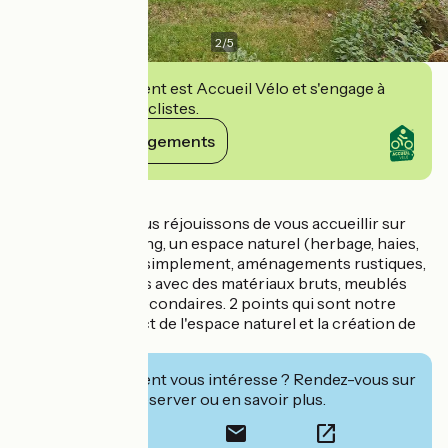
2
/
5
Cet établissement est Accueil Vélo et s'engage à
accueillir des cyclistes.
Voir ses engagements
Détails
Paysans, nous nous réjouissons de vous accueillir sur
notre petit camping, un espace naturel (herbage, haies,
poiriers...) équipé simplement, aménagements rustiques,
propres, fabriqués avec des matériaux bruts, meublés
avec des objets secondaires. 2 points qui sont notre
priorité : le respect de l'espace naturel et la création de
liens humains.
Cet établissement vous intéresse ? Rendez-vous sur
leur site pour réserver ou en savoir plus.