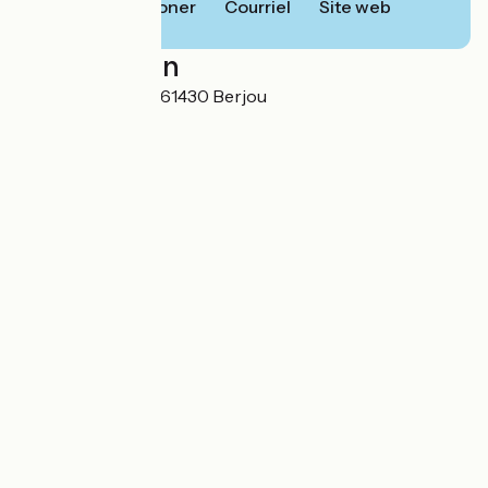
Téléphoner
Courriel
Site web
Localisation
2 Les Rocquerets 61430 Berjou