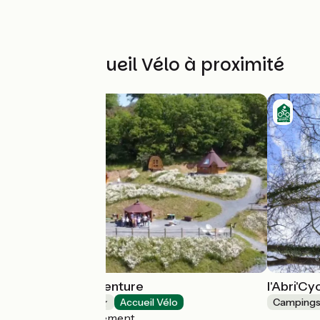
Autres Accueil Vélo à proximité
Camping Kotaventure
l'Abri'Cy
Campings
Accueil Vélo
Camping
Le Mesnil-Villement