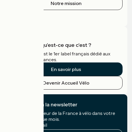
Notre mission
Espace Presse
Espace Pro
Accueil Vélo qu'est-ce que c'est ?
Accueil Vélo c'est le 1er label français dédié aux
cyclistes en vacances.
En savoir plus
Devenir Accueil Vélo
Je m'abonne à la newsletter
Recevez le meilleur de la France à vélo dans votre
boîte mail chaque mois.
Mon adresse mail