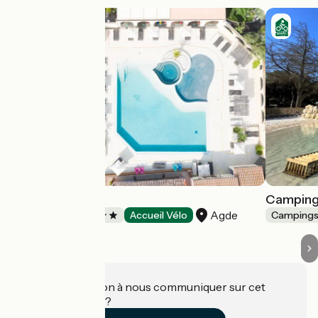
NEPTUNE
Camping 
Agde
Campings
Accueil Vélo
Camping
Une information à nous communiquer sur cet
établissement ?