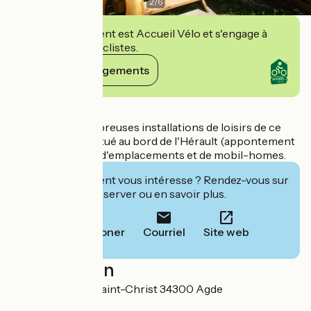
2
/
6
Cet établissement est Accueil Vélo et s'engage à
accueillir des cyclistes.
Voir ses engagements
Détails
Profitez des nombreuses installations de loisirs de ce
camping calme, situé au bord de l'Hérault (appontement
gratuit). Location d'emplacements et de mobil-homes.
Cet établissement vous intéresse ? Rendez-vous sur
leur site pour réserver ou en savoir plus.
Téléphoner
Courriel
Site web
Localisation
46 boulevard du Saint-Christ 34300 Agde