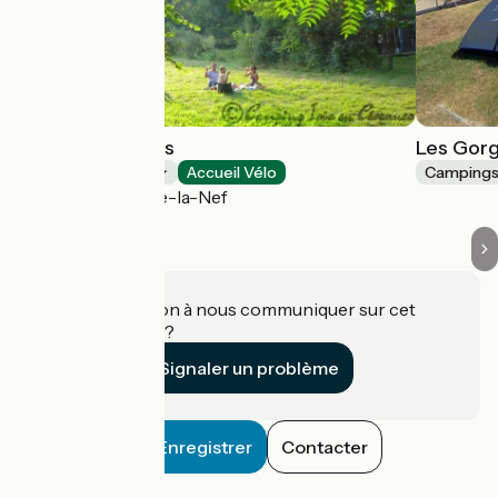
Isis en Cévennes
Les Gorg
Campings
Accueil Vélo
Camping
Saint-Julien-de-la-Nef
Une information à nous communiquer sur cet
établissement ?
Signaler un problème
Enregistrer
Contacter