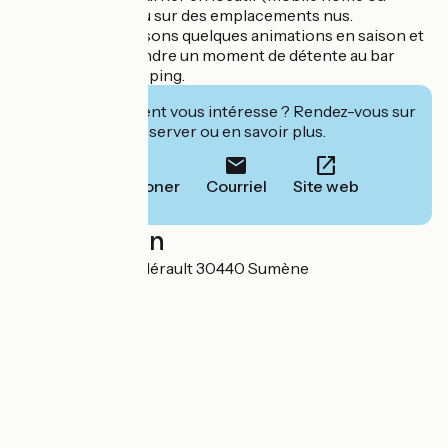
bungalow toilé) ou sur des emplacements nus.
Nous vous proposons quelques animations en saison et
vous pourrez prendre un moment de détente au bar
restaurant du camping.
Cet établissement vous intéresse ? Rendez-vous sur
leur site pour réserver ou en savoir plus.
Téléphoner
Courriel
Site web
Localisation
Route de Pont d'Hérault 30440 Sumène