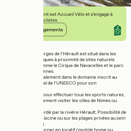
2
/
11
Cet établissement est Accueil Vélo et s'engage à
accueillir des cyclistes.
Voir ses engagements
Détails
Le camping les Gorges de l'Hérault est situé dans les
Cévennes touristiques à proximité de sites naturels
exceptionnels comme le Cirque de Navacelles et le parc
national des Cévennes.
Le camping est également dans le domaine inscrit au
patrimoine mondial de l'UNESCO pour son
agropastoralisme.
Idéalement placé pour effectuer tous les sports natures,
vous pourrez également visiter les villes de Nimes ou
Montpellier.
Le camping est bordé par la rivière Hérault. Possibilité de
baignade dans la piscine ou sur les plages privées au sein
même du camping.
Vous pouvez séjourner en locatif (mobile home ou