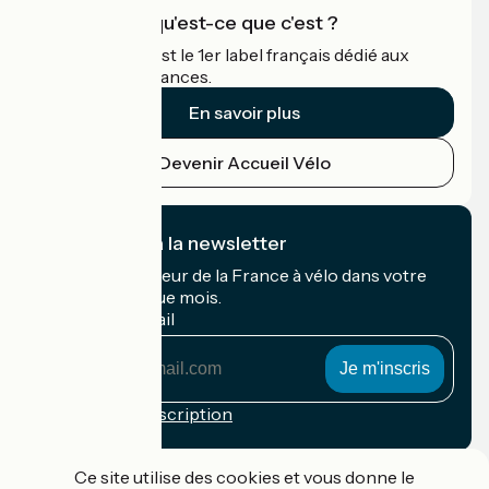
Accueil Vélo qu'est-ce que c'est ?
Accueil Vélo c'est le 1er label français dédié aux
cyclistes en vacances.
En savoir plus
Devenir Accueil Vélo
Je m'abonne à la newsletter
Recevez le meilleur de la France à vélo dans votre
boîte mail chaque mois.
Mon adresse mail
Mon
adresse
mail
Conditions d'inscription
Financé dans le cadre de Destination France
Ce site utilise des cookies et vous donne le