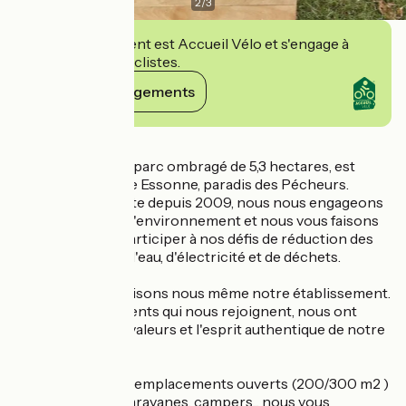
2
/
3
Cet établissement est Accueil Vélo et s'engage à
accueillir des cyclistes.
Voir ses engagements
Détails
Notre magnifique parc ombragé de 5,3 hectares, est
longé par la rivière Essonne, paradis des Pécheurs.
Labellisé Clef Verte depuis 2009, nous nous engageons
pleinement pour l'environnement et nous vous faisons
confiance pour participer à nos défis de réduction des
consommations d'eau, d'électricité et de déchets.
Nous commercialisons nous même notre établissement.
Les nombreux clients qui nous rejoignent, nous ont
choisis pour nos valeurs et l'esprit authentique de notre
offre.
En plus de grands emplacements ouverts (200/300 m2 )
pour les tentes, caravanes, campers... nous vous