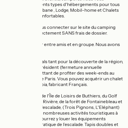
proposons différents types d'hébergements pour tous
les budgets. Ma cabane , Lodge, Mobil-home et Chalets
récents et très confortables.
Il vous suffit de vous connecter sur le site du camping
pour réserver directement SANS frais de dossier.
Vous pouvez venir entre amis et en groupe. Nous avons
l'habitude.
Nous sommes idéals tant pour la découverte de la région,
que pour devenir résident (fermeture annuelle
hivernale) , permettant de profiter des week-ends au
vert à proximité de Paris. Vous pouvez acquérir un chalet
de la gamme Hékipia, fabricant Français.
Situé à proximité de l'Île de Loisirs de Buthiers, du Golf
Spa d’Augerville la Rivière, de la forêt de Fontainebleau et
des grands sites d'escalade, (Trois Pignons, L'Eléphant)
vous trouverez de nombreuses activités touristiques à
proximité. Vous pourrez y louer les équipements
nécessaires à la pratique de l’escalade. Tapis doubles et