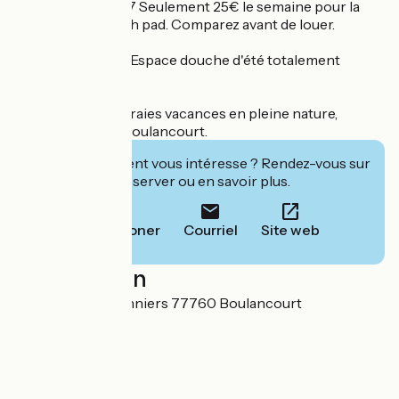
triples ouvert 7J/ 7 Seulement 25€ le semaine pour la
location d'un crash pad. Comparez avant de louer.
Nouveauté 2025 : Espace douche d'été totalement
rénové !
Pour profiter de vraies vacances en pleine nature,
rejoignez l'Ile de Boulancourt.
Cet établissement vous intéresse ? Rendez-vous sur
leur site pour réserver ou en savoir plus.
Téléphoner
Courriel
Site web
Localisation
6 allée des Marronniers 77760 Boulancourt