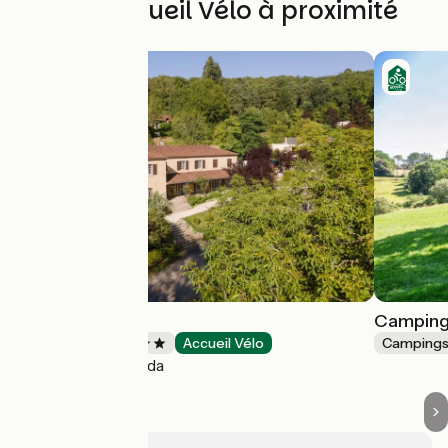
Autres Accueil Vélo à proximité
Huttopia Sarlat
Camping
Campings
Accueil Vélo
Camping
Sarlat-la-Canéda