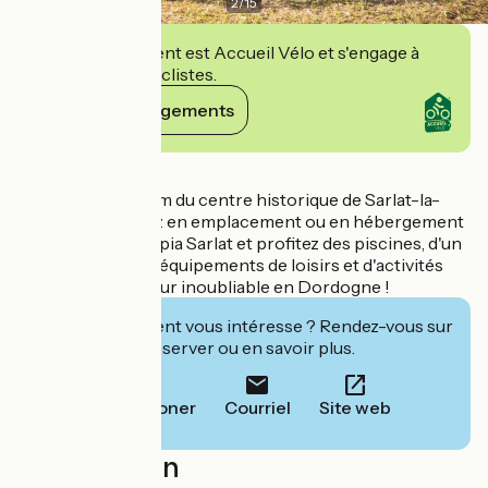
2
/
15
Cet établissement est Accueil Vélo et s'engage à
accueillir des cyclistes.
Voir ses engagements
Détails
À seulement 800m du centre historique de Sarlat-la-
Canéda, séjournez en emplacement ou en hébergement
au camping Huttopia Sarlat et profitez des piscines, d'un
Café-Comptoir, d'équipements de loisirs et d'activités
d'été pour un séjour inoubliable en Dordogne !
Cet établissement vous intéresse ? Rendez-vous sur
leur site pour réserver ou en savoir plus.
Téléphoner
Courriel
Site web
Localisation