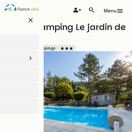
Aller
au
Menu
contenu
close
principal
Flower camping Le jardin de
Sully
Accueil Vélo
Campings