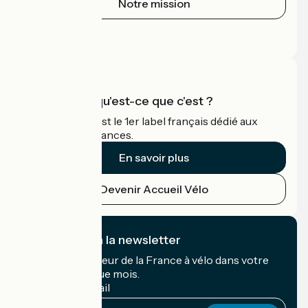
Notre mission
Espace Presse
Espace Pro
Accueil Vélo qu'est-ce que c'est ?
Accueil Vélo c'est le 1er label français dédié aux
cyclistes en vacances.
En savoir plus
Devenir Accueil Vélo
Je m'abonne à la newsletter
Recevez le meilleur de la France à vélo dans votre
boîte mail chaque mois.
Mon adresse mail