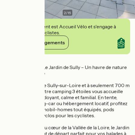
2
/
15
Cet établissement est Accueil Vélo et s'engage à
accueillir des cyclistes.
Voir ses engagements
Détails
Flower Camping Le Jardin de Sully – Un havre de nature
au bord de la Loire
Face au château de Sully-sur-Loire et à seulement 700 m
du centre-ville, notre camping 3 étoiles vous accueille
dans un cadre verdoyant, calme et familial. En tente,
caravane, camping-car ou hébergement locatif, profitez
d’un large choix : mobil-homes tout équipés, pods
insolites ou abricyclos pour les cyclistes.
Idéalement situé au cœur de la Vallée de la Loire, le Jardin
de Sully est le point de départ parfait pour vos balades à