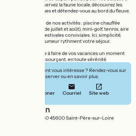
pied ou à vélo. Observez la faune locale, découvrez les
villages pittoresques et détendez-vous au bord du fleuve.
Sur place, profitez de nos activités : piscine chauffée
(ouverte les mois de juillet et août), mini-golf, tennis, aire
de jeux et soirées estivales conviviales. Ici, simplicité,
nature et bonne humeur rythment votre séjour.
Notre équipe veille à faire de vos vacances un moment
authentique et ressourçant, en toute sérénité.
Cet établissement vous intéresse ? Rendez-vous sur
leur site pour réserver ou en savoir plus.
Téléphoner
Courriel
Site web
Localisation
1 rue d'Orléans D60 45600 Saint-Père-sur-Loire