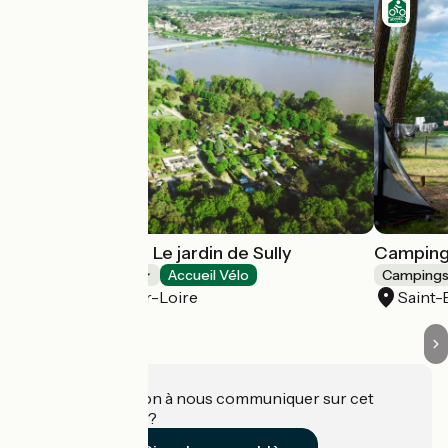
Flower camping Le jardin de Sully
Camping
Campings
Accueil Vélo
Camping
Saint-Père-sur-Loire
Saint-
Une information à nous communiquer sur cet
établissement ?