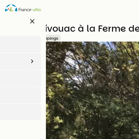
Aller
au
contenu
close
principal
Aire de bivouac à la Ferme d
Accueil Vélo
Campings