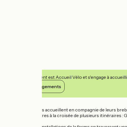
Cet établissement est Accueil Vélo et s'engage à accueilli
Voir ses engagements
Détails
Claire et Jules vous accueillent en compagnie de leurs brebi
agricole des Pallières à la croisée de plusieurs itinéraires 
Juste en face des installations de la ferme en traversant un