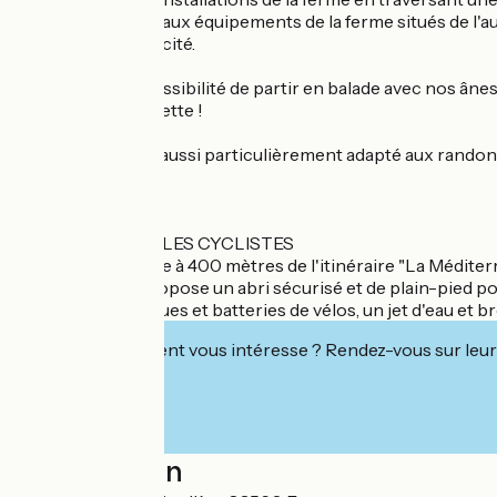
Vous aurez accès aux équipements de la ferme situés de l'aut
et accès à l'électricité.
Ici, vous avez la possibilité de partir en balade avec nos 
thym et de la sarriette !
Notre accueil est aussi particulièrement adapté aux randonn
---
SERVICES POUR LES CYCLISTES
La ferme est située à 400 mètres de l'itinéraire "La Méditerr
Ce prestataire propose un abri sécurisé et de plain-pied pou
appareils électriques et batteries de vélos, un jet d'eau et 
Cet établissement vous intéresse ? Rendez-vous sur leur 
Localisation