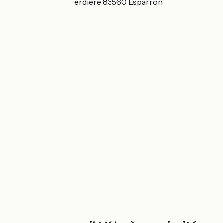
2186 Route de la Verdière 83560 Esparron