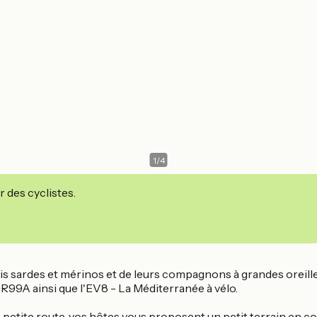
1
/
4
r des cyclistes.
s sardes et mérinos et de leurs compagnons à grandes oreilles :
: GR99A ainsi que l'EV8 - La Méditerranée à vélo.
e petite route, vos hôtes vous proposent un petit terrain en co