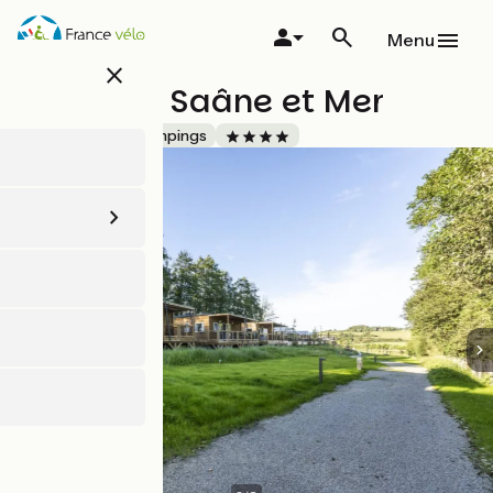
Aller
au
Menu
contenu
close
principal
Domaine Saâne et Mer
Accueil Vélo
Campings