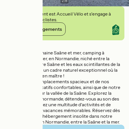
2
/
8
Cet établissement est Accueil Vélo et s'engage à
accueillir des cyclistes.
Voir ses engagements
Détails
Découvrez le Domaine Saâne et mer, camping à
Quiberville-sur-Mer, en Normandie, niché entre la
majestueuse rivière Saâne et les eaux scintillantes de la
mer. Plongez dans un cadre naturel exceptionnel où la
tranquillité règne en maître !
Profitez de nos emplacements spacieux et de nos
hébergements locatifs confortables, ainsi que de notre
vue imprenable sur la vallée de la Saâne. Explorez la
beauté de la côte normande, détendez-vous au son des
vagues et découvrez une multitude d'activités et de
services pour des vacances mémorables. Réservez dès
maintenant votre hébergement insolite dans notre
camping nature en Normandie, entre la Saâne et la mer.