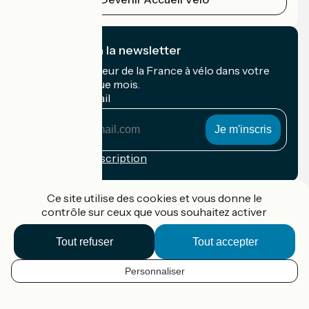
Je m'abonne à la newsletter
Recevez le meilleur de la France à vélo dans votre
boîte mail chaque mois.
Mon adresse mail
Mon
adresse
mail
Conditions d'inscription
Financé dans le cadre de Destination France
Ce site utilise des cookies et vous donne le
contrôle sur ceux que vous souhaitez activer
Tout refuser
Tout accepter
Accueil Vélo Pro
Contact
Personnaliser
Mentions légales
FR
Confidentialité
Contact