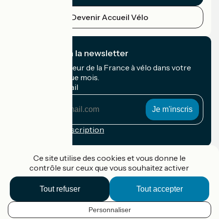
Devenir Accueil Vélo
Je m'abonne à la newsletter
Recevez le meilleur de la France à vélo dans votre
boîte mail chaque mois.
Mon adresse mail
Mon
adresse
mail
Conditions d'inscription
Financé dans le cadre de Destination France
Ce site utilise des cookies et vous donne le
contrôle sur ceux que vous souhaitez activer
Tout refuser
Tout accepter
Accueil Vélo Pro
Contact
Personnaliser
Mentions légales
FR