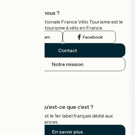
Qui sommes-nous ?
L'association nationale France Vélo Tourisme est le
guide officiel du tourisme à vélo en France.
Instagram
Facebook
Contact
Notre mission
Espace Presse
Espace Pro
Accueil Vélo qu'est-ce que c'est ?
Accueil Vélo c'est le 1er label français dédié aux
cyclistes en vacances.
En savoir plus