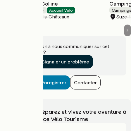
Camping de la Colline
Camping
Campings
Accueil Vélo
Camping
Saint-Paul-Trois-Châteaux
Suze-
Une information à nous communiquer sur cet
établissement ?
Signaler un problème
Enregistrer
Contacter
Choisissez, préparez et vivez votre aventure à
vélo avec France Vélo Tourisme