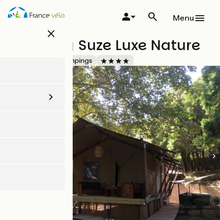
Aller
au
Menu
contenu
close
principal
Camping Suze Luxe Nature
Accueil Vélo
Campings