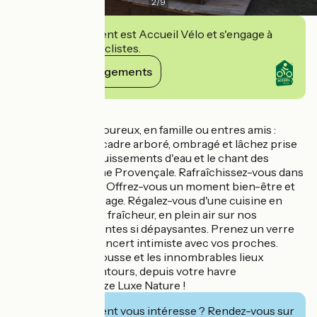
2
/
9
Cet établissement est Accueil Vélo et s'engage à
accueillir des cyclistes.
Voir ses engagements
Détails
Que se soit en amoureux, en famille ou entres amis :
Glampez dans un cadre arboré, ombragé et lâchez prise
en écoutant es bruissements d'eau et le chant des
cigales de la Drôme Provençale. Rafraîchissez-vous dans
notre piscine zen. Offrez-vous un moment bien-être et
profitez d'un massage. Régalez-vous d'une cuisine en
toute simplicité et fraîcheur, en plein air sur nos
terrasses verdoyantes si dépaysantes. Prenez un verre
en écoutant un concert intimiste avec vos proches.
Visitez Suze-la-Rousse et les innombrables lieux
d'intérêts aux alentours, depuis votre havre
déconnectant, Suze Luxe Nature !
Cet établissement vous intéresse ? Rendez-vous sur