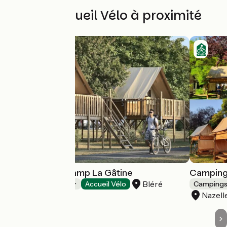
Autres Accueil Vélo à proximité
Camping onlycamp La Gâtine
Camping 
Bléré
Campings
Accueil Vélo
Camping
Nazel