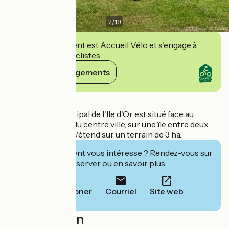
2
/
19
Cet établissement est Accueil Vélo et s'engage à
accueillir des cyclistes.
Voir ses engagements
Détails
Le camping municipal de l'Ile d'Or est situé face au
château, à 400 m du centre ville, sur une île entre deux
bras de la Loire. Il s'étend sur un terrain de 3 ha.
Cet établissement vous intéresse ? Rendez-vous sur
leur site pour réserver ou en savoir plus.
Téléphoner
Courriel
Site web
Localisation