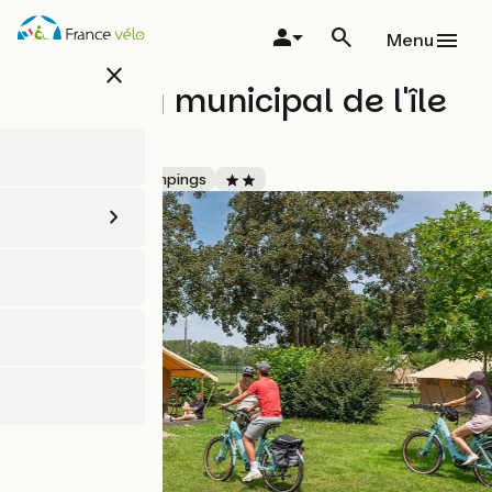
Aller
au
Menu
contenu
close
principal
Camping municipal de l'île
d'or
Accueil Vélo
Campings