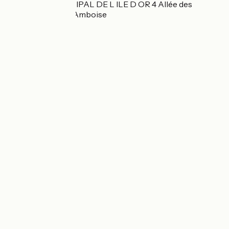
CAMPING MUNICIPAL DE L ILE D OR 4 Allée des
Mariniers 37400 Amboise