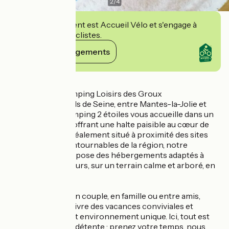
2
/
4
Cet établissement est Accueil Vélo et s'engage à
accueillir des cyclistes.
Voir ses engagements
Détails
Bienvenue au Camping Loisirs des Groux
Niché sur les bords de Seine, entre Mantes-la-Jolie et
Vernon, notre camping 2 étoiles vous accueille dans un
écrin de verdure, offrant une halte paisible au cœur de
l'Île-de-France. Idéalement situé à proximité des sites
touristiques incontournables de la région, notre
camping vous propose des hébergements adaptés à
tous types de séjours, sur un terrain calme et arboré, en
bordure de l'eau.
Que vous veniez en couple, en famille ou entre amis,
préparez-vous à vivre des vacances conviviales et
agréables dans cet environnement unique. Ici, tout est
pensé pour votre détente : prenez votre temps, nous