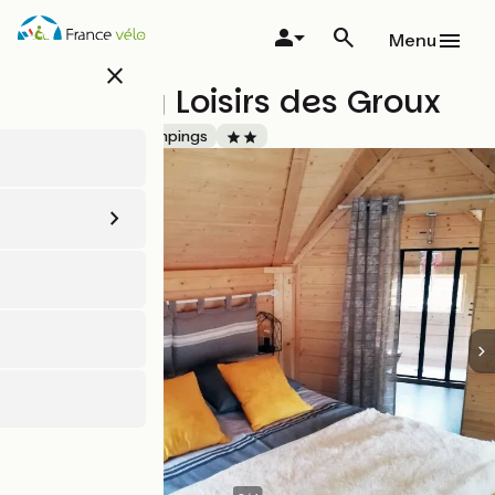
Aller
au
Menu
contenu
close
principal
Camping Loisirs des Groux
Accueil Vélo
Campings