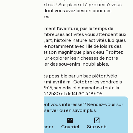
nous occupons de tout ! Sur place et à proximité, vous
trouverez tout ce dont vous avez besoin pour des
vacances tranquilles.
Et pour ceux qui aiment l'aventure, pas le temps de
s'ennuyer ! De nombreuses activités vous attendent aux
alentours : culture, art, histoire, nature, activités ludiques
et bien plus encore notamment avec l’ile de loisirs des
Boucles de Seine et son magnifique plan d’eau. Profitez
de votre séjour pour explorer les richesses de notre
belle région et créer des souvenirs inoubliables.
Accueil Vélo. Accès possible par un bac piéton/vélo
depuis Vétheuil de mi-avril à mi-Octobre les vendredis
matin de 10h15 à 12h15, samedis et dimanches toute la
journée de 10h45 à 12h30 et de14h30 à 18h05.
Cet établissement vous intéresse ? Rendez-vous sur
leur site pour réserver ou en savoir plus.
Téléphoner
Courriel
Site web