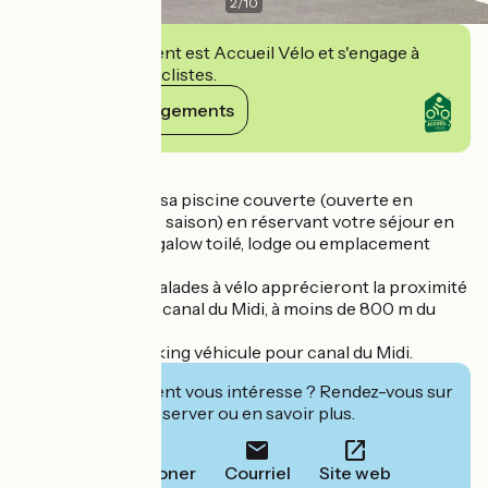
2
/
10
Cet établissement est Accueil Vélo et s'engage à
accueillir des cyclistes.
Voir ses engagements
Détails
Venez profiter de sa piscine couverte (ouverte en
moyenne et haute saison) en réservant votre séjour en
mobil-home, bungalow toilé, lodge ou emplacement
camping.
Les adeptes des balades à vélo apprécieront la proximité
de la voie verte du canal du Midi, à moins de 800 m du
camping.
Possibilité de parking véhicule pour canal du Midi.
Cet établissement vous intéresse ? Rendez-vous sur
leur site pour réserver ou en savoir plus.
Téléphoner
Courriel
Site web