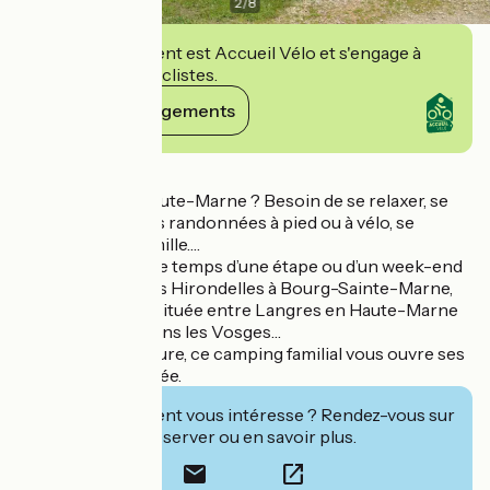
2
/
8
Cet établissement est Accueil Vélo et s'engage à
accueillir des cyclistes.
Voir ses engagements
Détails
De passage en Haute-Marne ? Besoin de se relaxer, se
détendre, faire des randonnées à pied ou à vélo, se
ressourcer en famille….
Venez séjourner le temps d’une étape ou d’un week-end
au Camping*** Les Hirondelles à Bourg-Sainte-Marne,
petite commune située entre Langres en Haute-Marne
et Neufchâteau dans les Vosges…
Au cœur de la nature, ce camping familial vous ouvre ses
portes toute l’année.
Cet établissement vous intéresse ? Rendez-vous sur
leur site pour réserver ou en savoir plus.