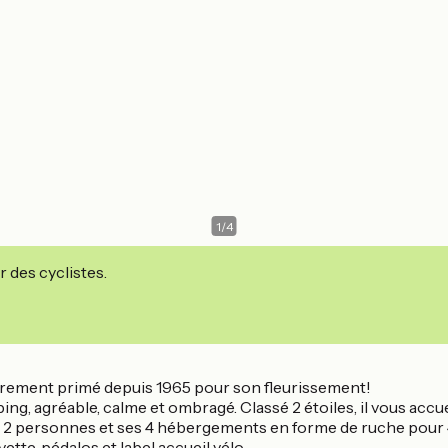
1
/
4
r des cyclistes.
lièrement primé depuis 1965 pour son fleurissement!
ing, agréable, calme et ombragé. Classé 2 étoiles, il vous acc
ur 2 personnes et ses 4 hébergements en forme de ruche pour
uvette, pédalos et label accueil vélo.