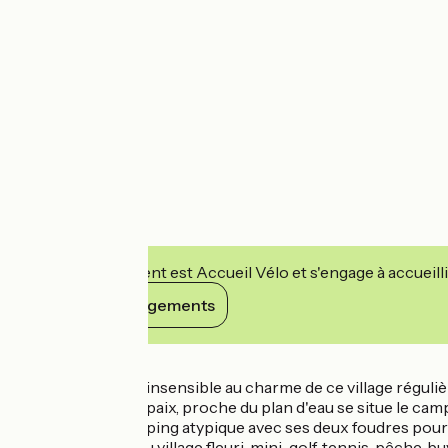
Cet établissement est Accueil Vélo et s'engage à accueilli
Voir ses engagements
Détails
Difficile de rester insensible au charme de ce village régu
Dans un havre de paix, proche du plan d'eau se situe le camp
c'est aussi un camping atypique avec ses deux foudres po
Sur place : visite du village fleuri, mini-golf, tennis, pêche, b