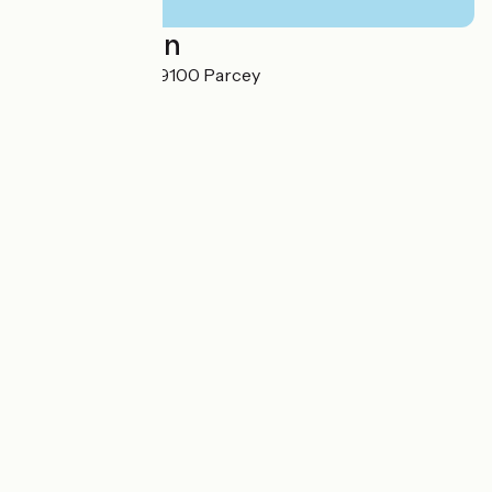
Localisation
rue du Camping 39100 Parcey