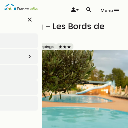
Aller
au
Menu
contenu
close
principal
Camping - Les Bords de
Loue
Accueil Vélo
Campings