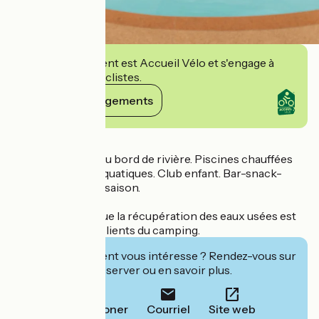
Cet établissement est Accueil Vélo et s'engage à
accueillir des cyclistes.
Voir ses engagements
Détails
Camping familial au bord de rivière. Piscines chauffées
avec toboggans aquatiques. Club enfant. Bar-snack-
épicerie en haute saison.
La vidange ainsi que la récupération des eaux usées est
gratuite pour les clients du camping.
Cet établissement vous intéresse ? Rendez-vous sur
leur site pour réserver ou en savoir plus.
Téléphoner
Courriel
Site web