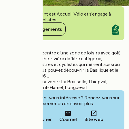
Cet établissement est Accueil Vélo et s'engage à
accueillir des cyclistes.
Voir ses engagements
Détails
Camping situé au centre d'une zone de loisirs avec golf,
étangs pour la pêche, rivière de 1ère catégorie,
randonnées pédestres et cyclistes qui mènent aussi au
centre-ville où vous pouvez découvrir la Basilique et le
Musée Somme 1916 ...
Sur le Circuit du Souvenir : La Boisselle, Thiepval,
Pozières, Beaumont-Hamel, Longueval...
Cet établissement vous intéresse ? Rendez-vous sur
leur site pour réserver ou en savoir plus.
Téléphoner
Courriel
Site web