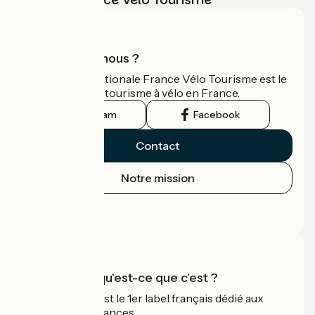
Qui sommes-nous ?
L'association nationale France Vélo Tourisme est le
guide officiel du tourisme à vélo en France.
Instagram
Facebook
Contact
Notre mission
Espace Presse
Espace Pro
Accueil Vélo qu'est-ce que c'est ?
Accueil Vélo c'est le 1er label français dédié aux
cyclistes en vacances.