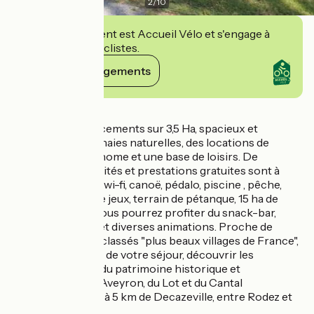
2
/
10
Cet établissement est Accueil Vélo et s'engage à
accueillir des cyclistes.
Voir ses engagements
Détails
Il abrite 66 emplacements sur 3,5 Ha, spacieux et
délimités par des haies naturelles, des locations de
chalets et mobil-home et une base de loisirs. De
nombreuses activités et prestations gratuites sont à
votre disposition: wi-fi, canoë, pédalo, piscine , pêche,
ping-pong, aire de jeux, terrain de pétanque, 15 ha de
forêt. En saison, vous pourrez profiter du snack-bar,
plats à emporter et diverses animations. Proche de
plusieurs villages classés "plus beaux villages de France",
vous pourrez, lors de votre séjour, découvrir les
multiples attraits du patrimoine historique et
architectural de l'Aveyron, du Lot et du Cantal
limitrophes. Situé à 5 km de Decazeville, entre Rodez et
Figeac