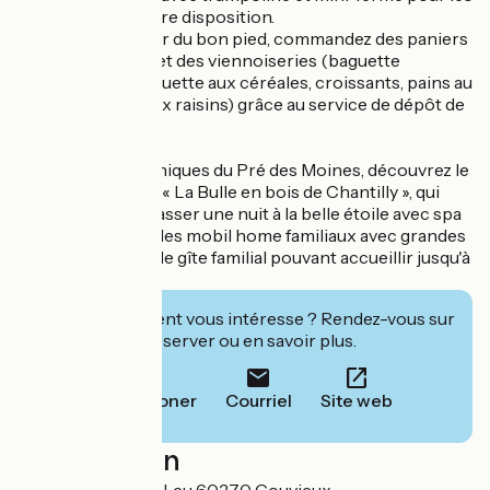
enfants sont à votre disposition.
Pour vous réveiller du bon pied, commandez des paniers
petits-déjeuners et des viennoiseries (baguette
traditionnelle, baguette aux céréales, croissants, pains au
chocolat, pains aux raisins) grâce au service de dépôt de
pain.
Parmi les offres uniques du Pré des Moines, découvrez le
logement insolite « La Bulle en bois de Chantilly », qui
vous permet de passer une nuit à la belle étoile avec spa
et sauna privatifs, les mobil home familiaux avec grandes
terrasse et spa et le gîte familial pouvant accueillir jusqu'à
14 personnes !
Cet établissement vous intéresse ? Rendez-vous sur
leur site pour réserver ou en savoir plus.
Téléphoner
Courriel
Site web
Localisation