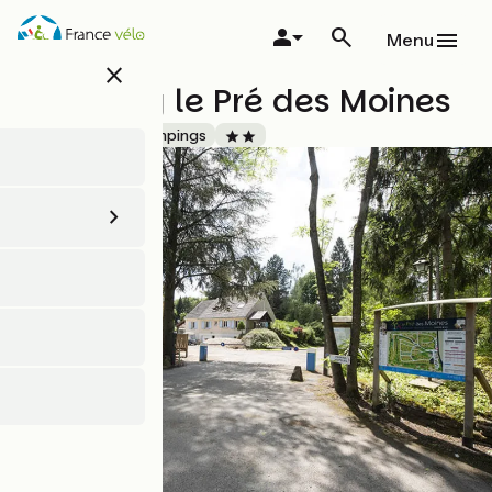
Aller
au
Menu
contenu
close
principal
Camping le Pré des Moines
Accueil Vélo
Campings