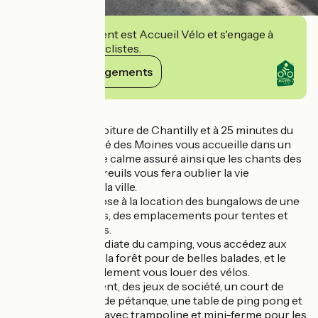
Cet établissement est Accueil Vélo et s'engage à
accueillir des cyclistes.
Voir ses engagements
Détails
À 10 minutes en voiture de Chantilly et à 25 minutes du
Parc Astérix, le Pré des Moines vous accueille dans un
parc verdoyant. Le calme assuré ainsi que les chants des
oiseaux et les écureuils vous fera oublier la vie
mouvementée de la ville.
La camping propose à la location des bungalows de une
à quatre chambres, des emplacements pour tentes et
pour camping cars.
À proximité immédiate du camping, vous accédez aux
rives de l’Oise et à la forêt pour de belles balades, et le
camping peut également vous louer des vélos.
Sur place également, des jeux de société, un court de
tennis, un terrain de pétanque, une table de ping pong et
un terrain de jeux avec trampoline et mini-ferme pour les