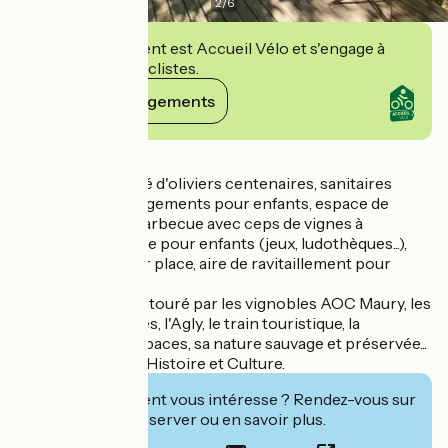
2
/
6
Cet établissement est Accueil Vélo et s'engage à
accueillir des cyclistes.
Voir ses engagements
Détails
Camping ombragé d'oliviers centenaires, sanitaires
neufs avec aménagements pour enfants, espace de
loisirs, tables et barbecue avec ceps de vignes à
disposition, espace pour enfants (jeux, ludothèques...),
petite épicerie sur place, aire de ravitaillement pour
camping car.
Le camping est entouré par les vignobles AOC Maury, les
Châteaux Cathares, l'Agly, le train touristique, la
préhistoire, les rapaces, sa nature sauvage et préservée...
Randonnée, Arts, Histoire et Culture.
Cet établissement vous intéresse ? Rendez-vous sur
leur site pour réserver ou en savoir plus.