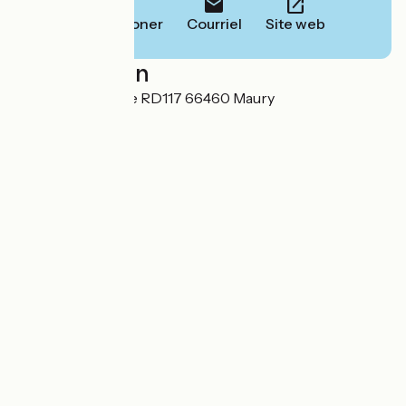
Téléphoner
Courriel
Site web
Localisation
La Caunette basse RD117 66460 Maury