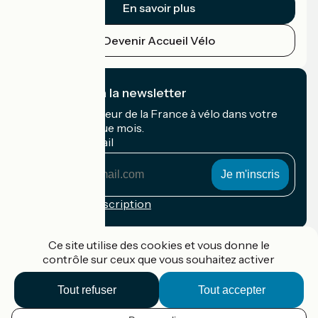
En savoir plus
Devenir Accueil Vélo
Je m'abonne à la newsletter
Recevez le meilleur de la France à vélo dans votre
boîte mail chaque mois.
Mon adresse mail
Mon
adresse
mail
Conditions d'inscription
Financé dans le cadre de Destination France
Ce site utilise des cookies et vous donne le
contrôle sur ceux que vous souhaitez activer
Tout refuser
Tout accepter
Accueil Vélo Pro
Contact