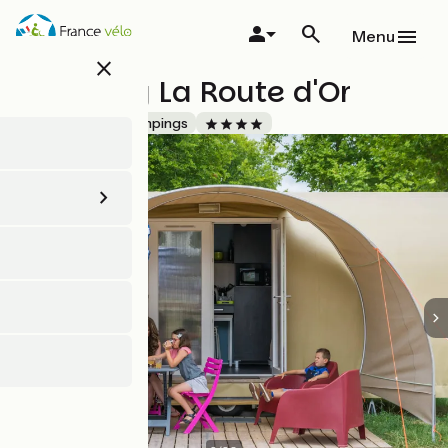
Aller
au
Menu
contenu
close
principal
Camping La Route d'Or
Accueil Vélo
Campings