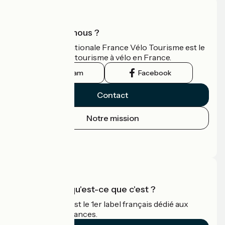
Qui sommes-nous ?
L'association nationale France Vélo Tourisme est le
guide officiel du tourisme à vélo en France.
Instagram
Facebook
Contact
Notre mission
Espace Presse
Espace Pro
Accueil Vélo qu'est-ce que c'est ?
Accueil Vélo c'est le 1er label français dédié aux
cyclistes en vacances.