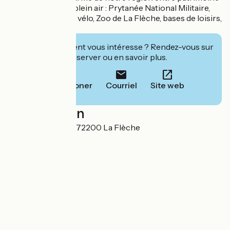
bâti et activité de plein air : Prytanée National Militaire,
moulins, balades à vélo, Zoo de La Flèche, bases de loisirs,
canoë...
Cet établissement vous intéresse ? Rendez-vous sur
leur site pour réserver ou en savoir plus.
Téléphoner
Courriel
Site web
Localisation
Allée du Camping 72200 La Flèche