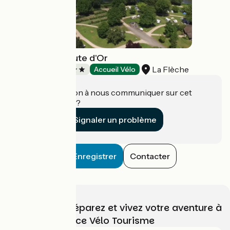
Camping La Route d'Or
La Flèche
Campings
Accueil Vélo
Une information à nous communiquer sur cet
établissement ?
Signaler un problème
Enregistrer
Contacter
Choisissez, préparez et vivez votre aventure à
vélo avec France Vélo Tourisme