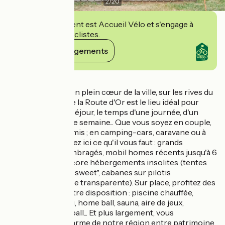
2
/
20
Cet établissement est Accueil Vélo et s'engage à
accueillir des cyclistes.
Voir ses engagements
Détails
Idéalement situé en plein cœur de la ville, sur les rives du
Loir, le camping de la Route d'Or est le lieu idéal pour
profiter de votre séjour, le temps d'une journée, d'un
week-end ou d'une semaine... Que vous soyez en couple,
en famille, entre amis ; en camping-cars, caravane ou à
vélo, vous trouverez ici ce qu'il vous faut : grands
emplacements ombragés, mobil homes récents jusqu'à 6
personnes ou encore hébergements insolites (tentes
aménagées "coco sweet", cabanes sur pilotis
"campétoiles", bulle transparente). Sur place, profitez des
équipements à votre disposition : piscine chauffée,
tennis, ping-pong, home ball, sauna, aire de jeux,
pétanque, volley-ball... Et plus largement, vous
découvrirez le charme de notre région entre patrimoine