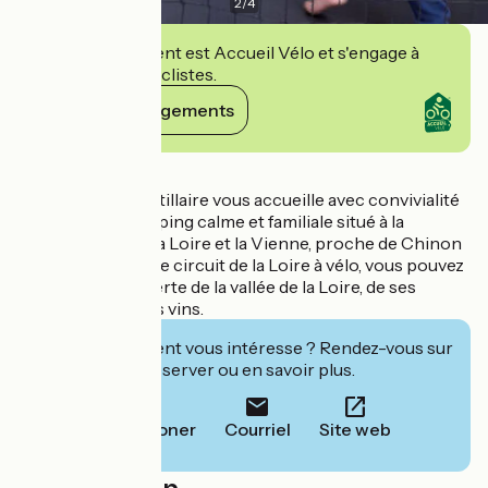
2
/
4
Cet établissement est Accueil Vélo et s'engage à
accueillir des cyclistes.
Voir ses engagements
Détails
Le camping La Fritillaire vous accueille avec convivialité
et simplicité. Camping calme et familiale situé à la
rencontre entre la Loire et la Vienne, proche de Chinon
et de Saumur, sur le circuit de la Loire à vélo, vous pouvez
partir à la découverte de la vallée de la Loire, de ses
châteaux et de ses vins.
Cet établissement vous intéresse ? Rendez-vous sur
leur site pour réserver ou en savoir plus.
Téléphoner
Courriel
Site web