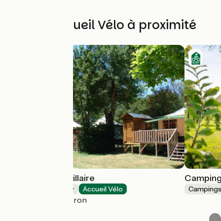
Autres Accueil Vélo à proximité
Camping La Fritillaire
Camping 
Campings
Accueil Vélo
Camping
Savigny-en-Véron