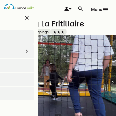
Aller
au
Menu
contenu
close
principal
Camping La Fritillaire
Accueil Vélo
Campings