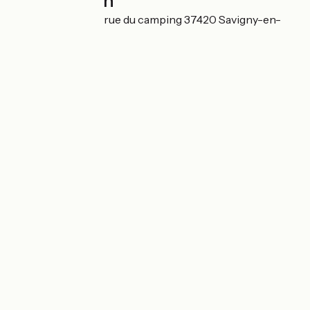
Localisation
SAS LES MOME 6 rue du camping 37420 Savigny-en-
Véron