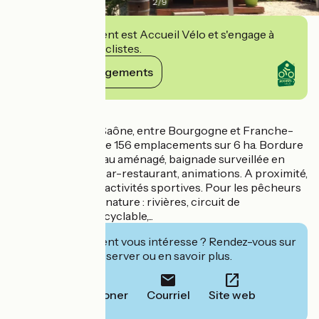
2
/
9
Cet établissement est Accueil Vélo et s'engage à
accueillir des cyclistes.
Voir ses engagements
Détails
A Pontailler-sur-Saône, entre Bourgogne et Franche-
Comté, camping de 156 emplacements sur 6 ha. Bordure
de Saône, plan d'eau aménagé, baignade surveillée en
juillet et en août. Bar-restaurant, animations. A proximité,
tous commerces, activités sportives. Pour les pêcheurs
et amoureux de la nature : rivières, circuit de
randonnées, voie cyclable,...
Cet établissement vous intéresse ? Rendez-vous sur
leur site pour réserver ou en savoir plus.
Téléphoner
Courriel
Site web