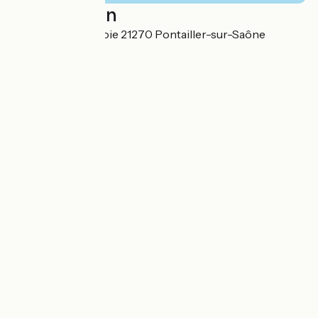
Localisation
46, rue de la Chanoie 21270 Pontailler-sur-Saône