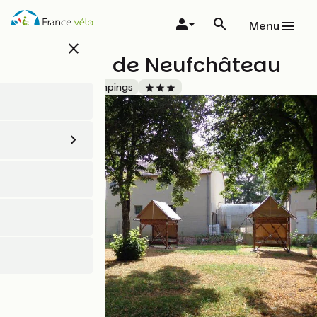
Aller
au
Menu
contenu
close
principal
Camping de Neufchâteau
Accueil Vélo
Campings