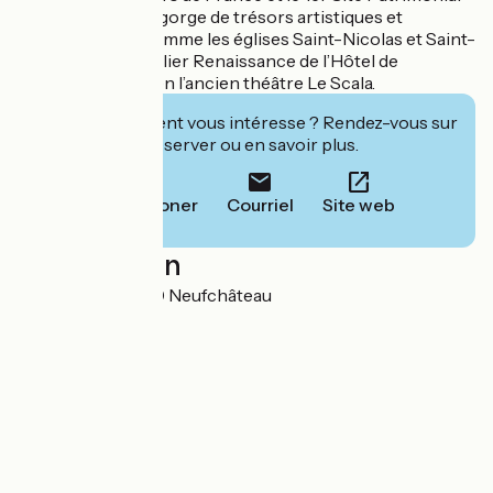
des Vosges qui regorge de trésors artistiques et
architecturaux comme les églises Saint-Nicolas et Saint-
Christophe, l’Escalier Renaissance de l’Hôtel de
Houdreville ou bien l’ancien théâtre Le Scala.
Cet établissement vous intéresse ? Rendez-vous sur
leur site pour réserver ou en savoir plus.
Téléphoner
Courriel
Site web
Localisation
Place Pitet 88300 Neufchâteau