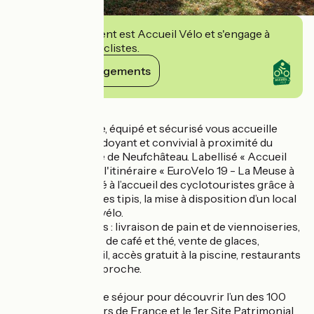
Cet établissement est Accueil Vélo et s'engage à
accueillir des cyclistes.
Voir ses engagements
Détails
Ce camping calme, équipé et sécurisé vous accueille
dans un cadre verdoyant et convivial à proximité du
Centre Historique de Neufchâteau. Labellisé « Accueil
Vélo » et situé sur l'itinéraire « EuroVelo 19 - La Meuse à
Vélo », il est adapté à l’accueil des cyclotouristes grâce à
la location de tentes tipis, la mise à disposition d’un local
et d’une pompe à vélo.
Services proposés : livraison de pain et de viennoiseries,
mise à disposition de café et thé, vente de glaces,
boutique à l’accueil, accès gratuit à la piscine, restaurants
et boutiques tout proche.
Et profitez de votre séjour pour découvrir l’un des 100
Plus Beaux Détours de France et le 1er Site Patrimonial