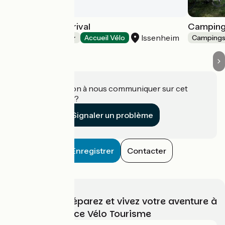
Camping Le Florival
Camping 
Issenheim
Campings
Accueil Vélo
Camping
Une information à nous communiquer sur cet
établissement ?
Signaler un problème
Enregistrer
Contacter
Choisissez, préparez et vivez votre aventure à
vélo avec France Vélo Tourisme