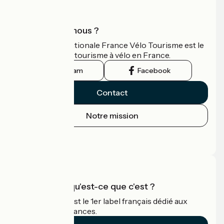
Qui sommes-nous ?
L'association nationale France Vélo Tourisme est le
guide officiel du tourisme à vélo en France.
Instagram
Facebook
Contact
Notre mission
Espace Presse
Espace Pro
Accueil Vélo qu'est-ce que c'est ?
Accueil Vélo c'est le 1er label français dédié aux
cyclistes en vacances.