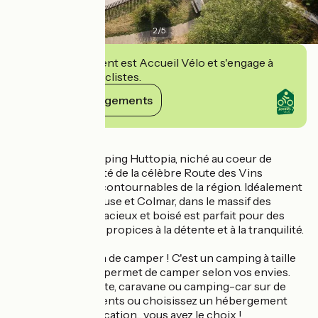
2
/
5
Cet établissement est Accueil Vélo et s'engage à
accueillir des cyclistes.
Voir ses engagements
Détails
Découvrez le camping Huttopia, niché au coeur de
l'Alsace, à proximité de la célèbre Route des Vins
d'Alsace et des incontournables de la région. Idéalement
situé entre Mulhouse et Colmar, dans le massif des
Vosges, ce site spacieux et boisé est parfait pour des
escapades nature propices à la détente et à la tranquilité.
A chacun sa façon de camper ! C'est un camping à taille
humaine qui vous permet de camper selon vos envies.
Installez votre tente, caravane ou camping-car sur de
vastes emplacements ou choisissez un hébergement
tout confort en location... vous avez le choix !