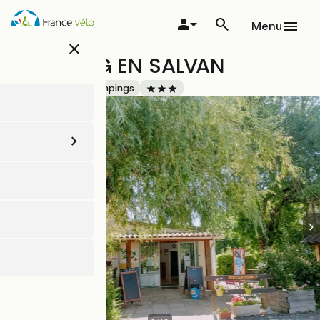
Aller
au
Menu
contenu
close
principal
CAMPING EN SALVAN
Accueil Vélo
Campings