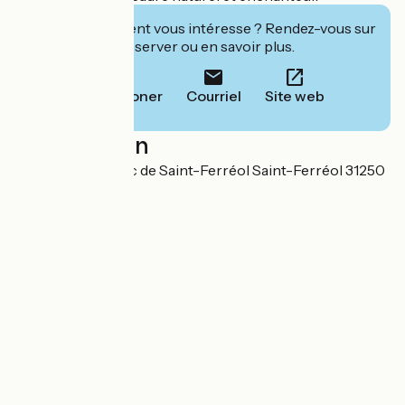
Cet établissement vous intéresse ? Rendez-vous sur
leur site pour réserver ou en savoir plus.
Téléphoner
Courriel
Site web
Localisation
2645 Route du Lac de Saint-Ferréol Saint-Ferréol 31250
Vaudreuille