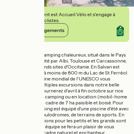
2
/
10
Cet établissement est Accueil Vélo et s'engage à
accueillir des cyclistes.
Voir ses engagements
Détails
En Salvan est un camping chaleureux, situé dans le Pays
de Cocagne délimité par Albi, Toulouse et Carcassonne,
villes classées grands sites d'Occitanie. En Salvan est
idéalement placé, à moins de 800 m du Lac de St Ferréol
inscrit au patrimoine mondial de l'UNESCO vous
permettant de multiples excursions dans notre belle
région. Vous y séjournerez d'avril à fin octobre sur nos
emplacements de camping ou en location (mobil-home
ou chalet) dans un cadre de 7 ha paisible et boisé. Pour
vos loisirs, le camping est équipé d'une piscine d'été avec
pataugeoire, de boulodromes, de terrains de sports. En
saison, des animations pour les petits et les grands sont
organisées. Notre équipe se fera un plaisir de vous
accueillir dans ce cadre naturel et enchanteur.