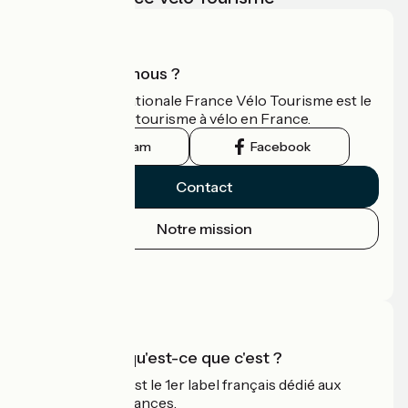
Qui sommes-nous ?
L'association nationale France Vélo Tourisme est le
guide officiel du tourisme à vélo en France.
Instagram
Facebook
Contact
Notre mission
Espace Presse
Espace Pro
Accueil Vélo qu'est-ce que c'est ?
Accueil Vélo c'est le 1er label français dédié aux
cyclistes en vacances.