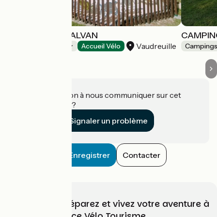
CAMPING EN SALVAN
CAMPIN
Vaudreuille
Campings
Accueil Vélo
Camping
Une information à nous communiquer sur cet
établissement ?
Signaler un problème
Enregistrer
Contacter
Choisissez, préparez et vivez votre aventure à
vélo avec France Vélo Tourisme