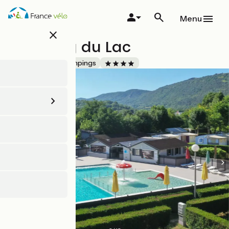
Aller
au
Menu
contenu
close
principal
Camping du Lac
Accueil Vélo
Campings