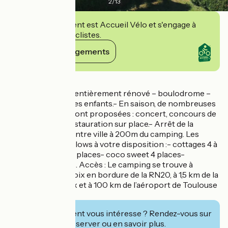
2
/
13
Cet établissement est Accueil Vélo et s'engage à
accueillir des cyclistes.
Voir ses engagements
Détails
Espace aquatique entièrement rénové – boulodrome –
aire de jeux pour les enfants.- En saison, de nombreuses
animations vous sont proposées : concert, concours de
pétanque, etc.- Restauration sur place.- Arrêt de la
navette pour le centre ville à 200m du camping. Les
cottages et bungalows à votre disposition :- cottages 4 à
6 places- tentes 4 places- coco sweet 4 places-
Valentins 2 places. Accès : Le camping se trouve à
l’entrée nord de Foix en bordure de la RN20, à 1,5 km de la
gare SNCF de Foix et à 100 km de l’aéroport de Toulouse
Blagnac.
Cet établissement vous intéresse ? Rendez-vous sur
leur site pour réserver ou en savoir plus.