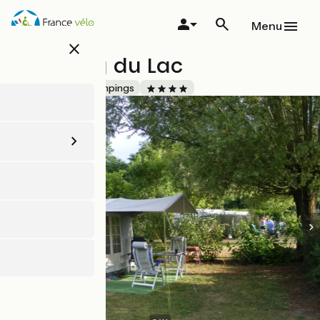
Aller
au
Menu
contenu
close
principal
Camping du Lac
Accueil Vélo
Campings