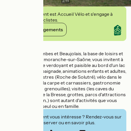
2
/
11
Cet établissement est Accueil Vélo et s'engage à
accueillir des cyclistes.
Voir ses engagements
Détails
Entre Bresse, Dombes et Beaujolais, la base de loisirs et
le camping de Cormoranche-sur-Saône, vous invitent à
découvrir un cadre verdoyant et paisible au bord d'un lac
aménagé. Repos, baignade, animations enfants et adultes,
randonnées pédestres (Roche de Solutré), vélo dans le
vignoble, pêche à la carpe et carnassiers, gastronomie
(poulet de Bresse, grenouilles), visites (les caves du
vignoble, musée de la Bresse, grottes, parcs d'attractions
et animalier, Mâcon...) sont autant d'activités que vous
pouvez pratiquer seul ou en famille.
Cet établissement vous intéresse ? Rendez-vous sur
leur site pour réserver ou en savoir plus.