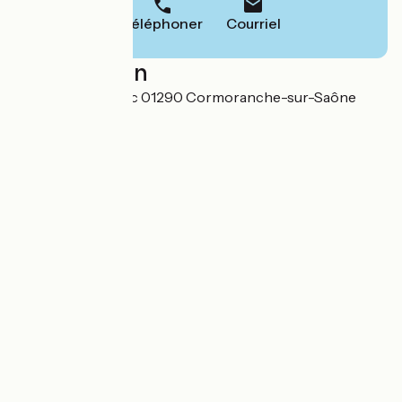
Téléphoner
Courriel
Localisation
365 chemin du Lac 01290 Cormoranche-sur-Saône