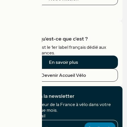
Espace Presse
Espace Pro
Accueil Vélo qu'est-ce que c'est ?
Accueil Vélo c'est le 1er label français dédié aux
cyclistes en vacances.
En savoir plus
Devenir Accueil Vélo
Je m'abonne à la newsletter
Recevez le meilleur de la France à vélo dans votre
boîte mail chaque mois.
Mon adresse mail
Mon