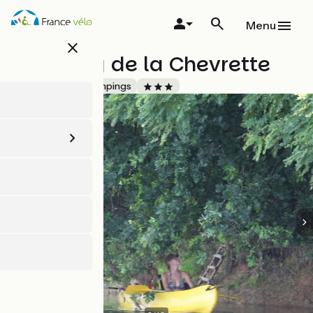
Aller
au
Menu
contenu
close
principal
Camping de la Chevrette
Accueil Vélo
Campings