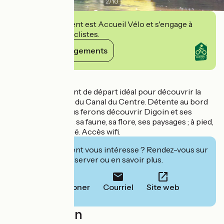
2
/
10
Cet établissement est Accueil Vélo et s'engage à
accueillir des cyclistes.
Voir ses engagements
Détails
Camping vert. Point de départ idéal pour découvrir la
Voie Verte le long du Canal du Centre. Détente au bord
de Loire. Nous vous ferons découvrir Digoin et ses
alentours, la Loire, sa faune, sa flore, ses paysages ; à pied,
en vélo et en canoë. Accès wifi.
Cet établissement vous intéresse ? Rendez-vous sur
leur site pour réserver ou en savoir plus.
Téléphoner
Courriel
Site web
Localisation