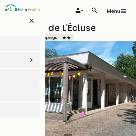
Aller
au
Menu
contenu
close
principal
Camping de L'Écluse
Accueil Vélo
Campings