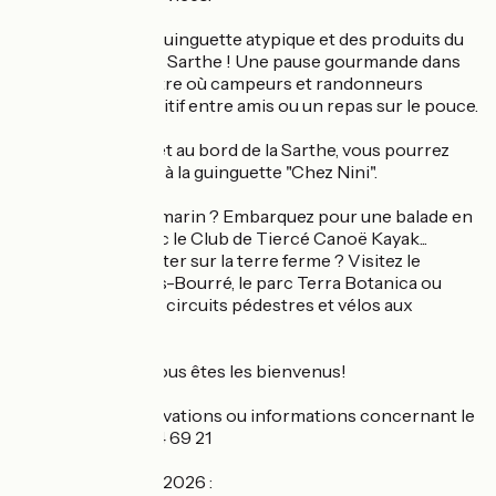
A proximité, une guinguette atypique et des produits du
terroir en bord de Sarthe ! Une pause gourmande dans
un cadre champêtre où campeurs et randonneurs
partagent un apéritif entre amis ou un repas sur le pouce.
Face au camping et au bord de la Sarthe, vous pourrez
déjeuner ou dîner à la guinguette "Chez Nini".
Vous avez le pied marin ? Embarquez pour une balade en
canoë, paddle avec le Club de Tiercé Canoë Kayak...
Vous préférez rester sur la terre ferme ? Visitez le
château du Plessis-Bourré, le parc Terra Botanica ou
randonnez sur les circuits pédestres et vélos aux
alentours.
Amis pêcheurs, vous êtes les bienvenus!
Pour toutes réservations ou informations concernant le
camping : 01 83 64 69 21
Ouverture saison 2026 :