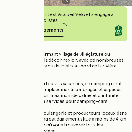
2
/
7
Cet établissement est Accueil Vélo et s'engage à
accueillir des cyclistes.
Voir ses engagements
Détails
Cheffes est un charmant village de villégiature ou
d’escale propice à la déconnexion, avec de nombreuses
activités culturelles ou de loisirs au bord de la rivière
Sarthe.
Pour vos week-end ou vos vacances, ce camping rural
vous propose 39 emplacements ombragés et espacés
vous garantissant un maximum de calme et d'intimité.
Aire d'accueil et de services pour camping-cars.
Bar, restaurants, boulangerie et producteurs locaux dans
le village, le camping est également situé à moins de 4 km
de la ville de Tiercé où vous trouverez tous les
commerces et services.