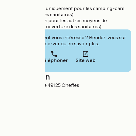
- à partir du 14 mai uniquement pour les camping-cars
(sans ouverture des sanitaires)
- à partir du 1er juin pour les autres moyens de
campement (avec ouverture des sanitaires)
Cet établissement vous intéresse ? Rendez-vous sur
leur site pour réserver ou en savoir plus.
Téléphoner
Site web
Localisation
Chemin de l'écluse 49125 Cheffes