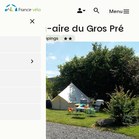
Aller
au
Menu
contenu
close
principal
Camping-aire du Gros Pré
Accueil Vélo
Campings