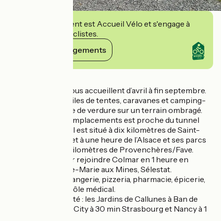
Cet établissement est Accueil Vélo et s'engage à
accueillir des cyclistes.
Voir ses engagements
Détails
Raoul et Nadine vous accueillent d’avril à fin septembre.
Emplacements toiles de tentes, caravanes et camping-
cars dans un havre de verdure sur un terrain ombragé.
Le camping de 6 emplacements est proche du tunnel
Maurice Lemaire. Il est situé à dix kilomètres de Saint-
Dié-Des-Vosges et à une heure de l’Alsace et ses parcs
de loisirs, à deux kilomètres de Provenchères/Fave.
Accès rapide pour rejoindre Colmar en 1 heure en
passant par Sainte-Marie aux Mines, Sélestat.
A proximité : boulangerie, pizzeria, pharmacie, épicerie,
bureau de tabac, pôle médical.
A visiter à proximité : les Jardins de Callunes à Ban de
Sapt, Fraispertuis City à 30 min Strasbourg et Nancy à 1
heure.