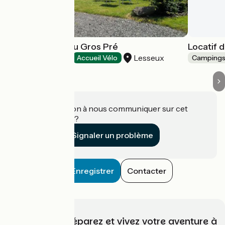
Camping-aire du Gros Pré
Locatif d
Lesseux
Campings
Accueil Vélo
Camping
Une information à nous communiquer sur cet
établissement ?
Signaler un problème
Enregistrer
Contacter
Choisissez, préparez et vivez votre aventure à