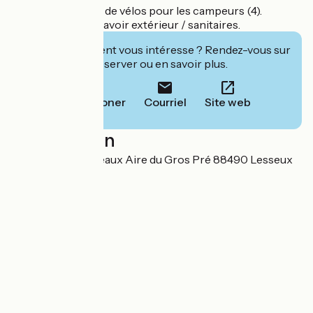
Snack le soir. Prêt de vélos pour les campeurs (4).
Eau / électricité / lavoir extérieur / sanitaires.
Cet établissement vous intéresse ? Rendez-vous sur
leur site pour réserver ou en savoir plus.
Téléphoner
Courriel
Site web
Localisation
232 Rue des Bouleaux Aire du Gros Pré 88490 Lesseux