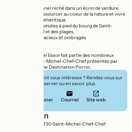
Camping traditionnel niché dans un écrin de verdure,
idéal pour vous ressourcer au coeur de la nature et vivre
une expérience authentique,
Situé à quelques minutes à pied du bourg de Saint-
Michel-Chef-Chef et des plages,
Emplacements spacieux et ombragés
L'établissement Bel Essor fait partie des nombreux
campings de Saint-Michel-Chef-Chef présentés par
l'Office de Tourisme Destination Pornic.
Cet établissement vous intéresse ? Rendez-vous sur
leur site pour réserver ou en savoir plus.
Téléphoner
Courriel
Site web
Localisation
Rue de Tharon 44730 Saint-Michel-Chef-Chef