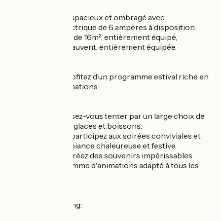
en emplacement spacieux et ombragé avec
branchement électrique de 6 ampères à disposition,
en bungalow toilé de 16m², entièrement équipé,
en caravane avec auvent, entièrement équipée.
En juillet-août, profitez d’un programme estival riche en
saveurs et en animations:
Au snack-bar, laissez-vous tenter par un large choix de
grillades, galettes, glaces et boissons.
Chaque semaine, participez aux soirées conviviales et
profitez d'une ambiance chaleureuse et festive.
Petits et grands, créez des souvenirs impérissables
grâce à un programme d'animations adapté à tous les
âges.
Les + de ce camping: