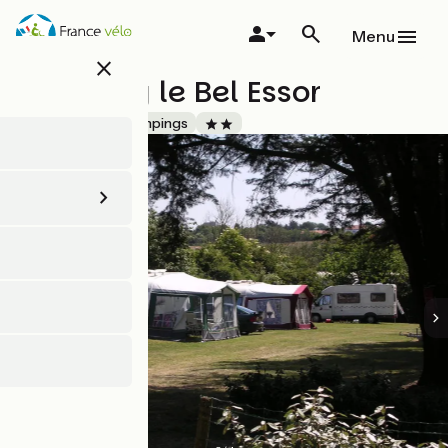
Aller
au
Menu
contenu
close
principal
Camping le Bel Essor
Accueil Vélo
Campings