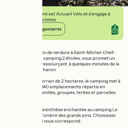
2
/
4
Cet établissement est Accueil Vélo et s'engage à
accueillir des cyclistes.
Voir ses engagements
Détails
Niché dans un écrin de verdure à Saint-Michel-Chef-
Chef, Le Bel Essor, camping 2 étoiles, vous promet un
séjour paisible et ressourçant, à quelques minutes de la
Grande Plage de Tharon.
Aménagé sur un terrain de 2 hectares, le camping met à
votre disposition 140 emplacements répartis en
plusieurs zones: familles, groupes, tentes et parcelles
sans électricité.
Offrez vous une parenthèse enchantée au camping Le
Bel Essor, niché à l’ombre des grands pins. Choisissez
l’hébergement qui vous correspond: