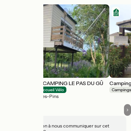
LA PÊCHERIE - CAMPING LE PAS DU GÛ
Camping 
Campings
Accueil Vélo
Camping
Saint-Brevin-les-Pins
Une information à nous communiquer sur cet