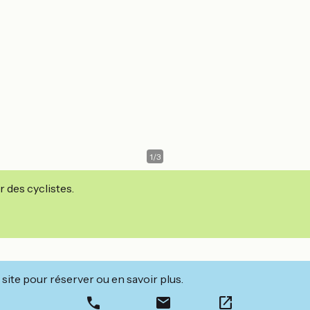
1
/
3
r des cyclistes.
site pour réserver ou en savoir plus.