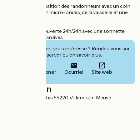
Un abri est à disposition des randonneurs avec un coin
cuisine, un frigo, un micro-ondes, de la vaisselle et une
gazinière.
La réception est ouverte 24h/24h avec une sonnette
pour les arrivées tardives.
Cet établissement vous intéresse ? Rendez-vous sur
leur site pour réserver ou en savoir plus.
Téléphoner
Courriel
Site web
Localisation
3 Chemin des Pachis 55220 Villers-sur-Meuse