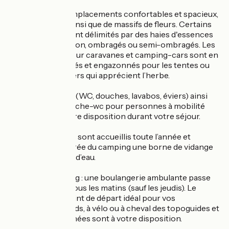
Il dispose de 24 emplacements confortables et spacieux,
bordés de haies ainsi que de massifs de fleurs. Certains
emplacements sont délimités par des haies d'essences
variées, d'autres non, ombragés ou semi-ombragés. Les
emplacements pour caravanes et camping-cars sont en
graviers compactés et engazonnés pour les tentes ou
pour les caravaniers qui apprécient l’herbe.
2 blocs sanitaires (WC, douches, lavabos, éviers) ainsi
qu’une cabine douche-wc pour personnes à mobilité
réduite sont à votre disposition durant votre séjour.
Les camping-cars sont accueillis toute l’année et
trouveront à l’entrée du camping une borne de vidange
et de remplissage d’eau.
Le plus du camping : une boulangerie ambulante passe
dans le camping tous les matins (sauf les jeudis). Le
camping est le point de départ idéal pour vos
randonnées, à pieds, à vélo ou à cheval des topoguides et
cartes de randonnées sont à votre disposition.