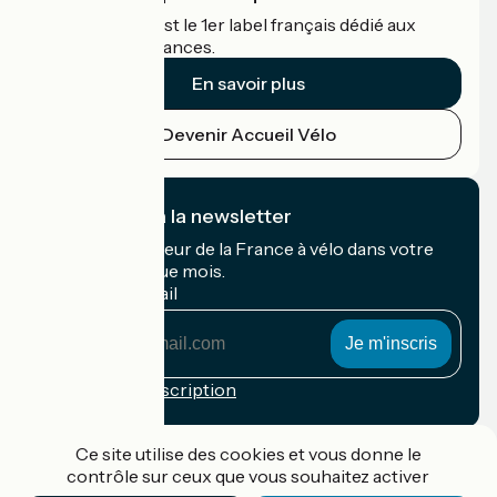
Accueil Vélo c'est le 1er label français dédié aux
cyclistes en vacances.
En savoir plus
Devenir Accueil Vélo
Je m'abonne à la newsletter
Recevez le meilleur de la France à vélo dans votre
boîte mail chaque mois.
Mon adresse mail
Mon
adresse
mail
Conditions d'inscription
Financé dans le cadre de Destination France
Ce site utilise des cookies et vous donne le
contrôle sur ceux que vous souhaitez activer