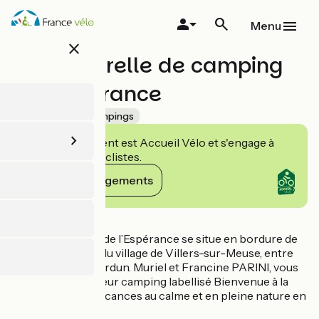
Aller
au
Menu
contenu
close
principal
Aire naturelle de camping
de l'Espérance
Accueil Vélo
Campings
Cet établissement est Accueil Vélo et s'engage à
accueillir des cyclistes.
Voir ses engagements
Détails
L’aire de camping de l’Espérance se situe en bordure de
Meuse à la sortie du village de Villers-sur-Meuse, entre
Saint-Mihiel et Verdun. Muriel et Francine PARINI, vous
accueillent dans leur camping labellisé Bienvenue à la
ferme pour vos vacances au calme et en pleine nature en
Meuse.