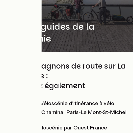
Les topoguides de la
Véloscénie
Vos compagnons de route sur La
Véloscénie :
Découvrez également
Le guide de la Véloscénie d'Itinérance à vélo
Le topo-guide Chamina "Paris-Le Mont-St-Michel
à vélo"
Guide sur la Véloscénie par Ouest France