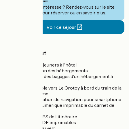
par personne
Ce séjour vous intéresse ? Rendez-vous sur le site
de
Vélorizons
pour réserver ou en savoir plus.
Voir ce séjour
Prix
Le prix inclut
Les petits déjeuners à l'hôtel
La réservation des hébergements
Le transport des bagages d'un hébergement à
l'autre
Un aller simple vers Le Crotoy à bord du train de la
baie de Somme
Notre application de navigation pour smartphone
La version numérique imprimable du carnet de
route
Les traces GPS de l'itinéraire
Les cartes PDF imprimables
La location du vélo