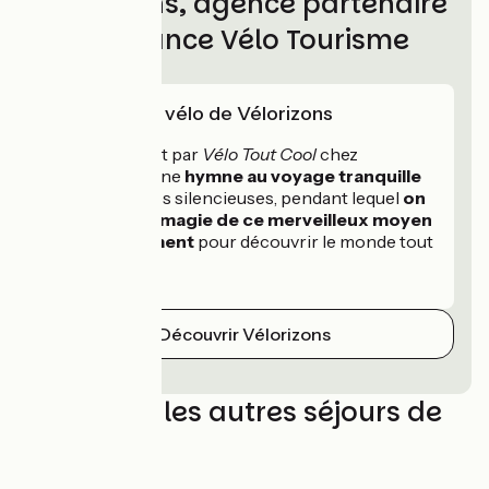
Vélorizons, agence partenaire
de France Vélo Tourisme
L'expertise vélo de Vélorizons
VTC se traduit par
Vélo Tout Cool
chez
Vélorizons. Une
hymne au voyage tranquille
sur deux roues silencieuses, pendant lequel
on
profite de la magie de ce merveilleux moyen
de déplacement
pour découvrir le monde tout
en douceur.
Découvrir Vélorizons
Découvrez les autres séjours de
Vélorizons