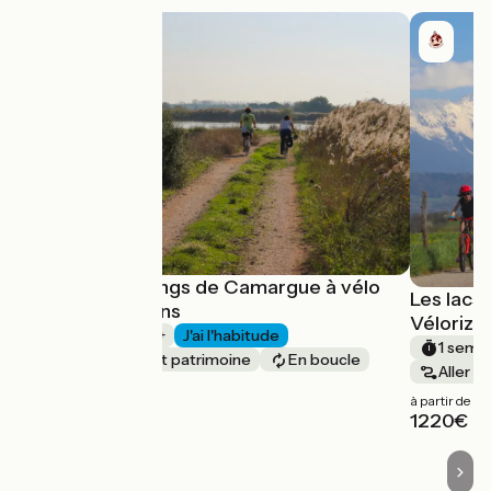
Digues et étangs de Camargue à vélo
Les lacs
avec Vélorizons
Vélorizo
1 semaine et +
J'ai l'habitude
1 semai
Nature & petit patrimoine
En boucle
Aller s
à partir de
à partir de
1080€
1220€