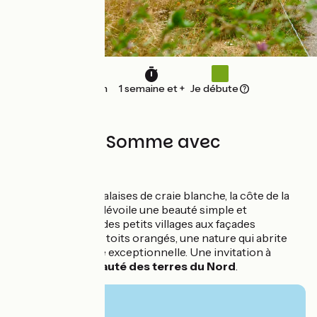
235 km
1 semaine et +
Je débute
La baie de Somme avec
Vélorizons
Plages dorées et falaises de craie blanche, la côte de la
baie de Somme
dévoile une beauté simple et
saisissante : celle des petits villages aux façades
lumineuses et aux toits orangés, une nature qui abrite
une faune sauvage exceptionnelle. Une invitation à
contempler
la beauté des terres du Nord
.
À partir de
965€