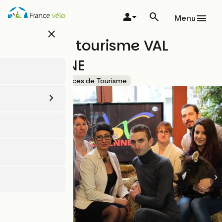
Aller
au
Menu
contenu
close
principal
Office de tourisme VAL
D'ARDENNE
Accueil Vélo
Offices de Tourisme