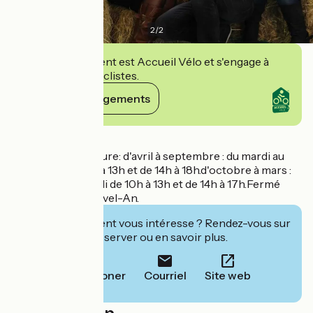
2
/
2
Cet établissement est Accueil Vélo et s'engage à
accueillir des cyclistes.
Voir ses engagements
Détails
Horaires d'ouverture: d'avril à septembre : du mardi au
dimanche de 10h à 13h et de 14h à 18h.d'octobre à mars :
du mardi au samedi de 10h à 13h et de 14h à 17h.Fermé
entre Noël et Nouvel-An.
Cet établissement vous intéresse ? Rendez-vous sur
leur site pour réserver ou en savoir plus.
Téléphoner
Courriel
Site web