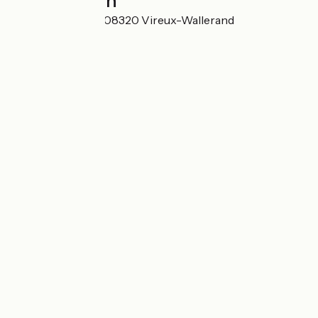
Localisation
Place du Château 08320 Vireux-Wallerand