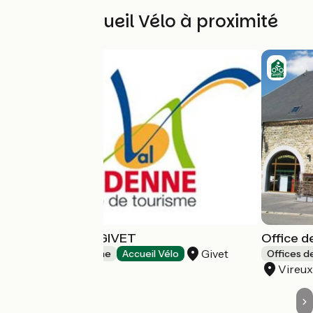
Autres Accueil Vélo à proximité
Point d'accueil GIVET
Office 
Givet
Offices de Tourisme
Accueil Vélo
Offices d
Vireux