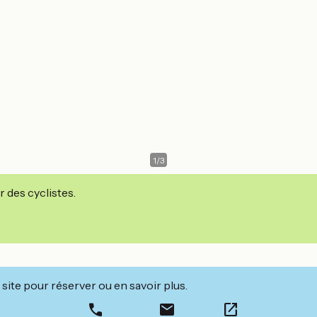
1
/
3
r des cyclistes.
site pour réserver ou en savoir plus.