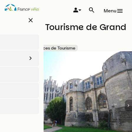
Aller
au
Menu
contenu
close
principal
Office de Tourisme de Grand
Poitiers
Accueil Vélo
Offices de Tourisme