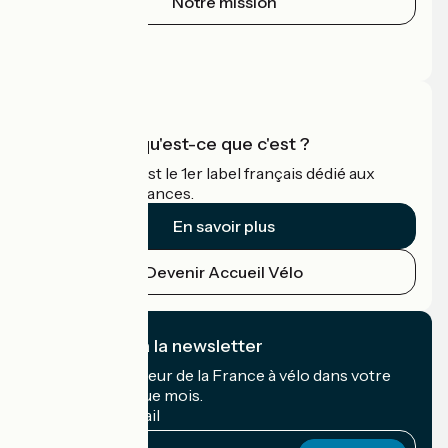
Notre mission
Espace Presse
Espace Pro
Accueil Vélo qu'est-ce que c'est ?
Accueil Vélo c'est le 1er label français dédié aux
cyclistes en vacances.
En savoir plus
Devenir Accueil Vélo
Je m'abonne à la newsletter
Recevez le meilleur de la France à vélo dans votre
boîte mail chaque mois.
Mon adresse mail