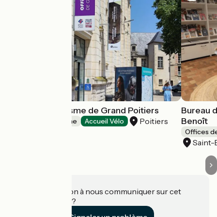
Office de Tourisme de Grand Poitiers
Bureau d
Benoît
Poitiers
Offices de Tourisme
Accueil Vélo
Offices d
Saint-
Une information à nous communiquer sur cet
établissement ?
Signaler un problème