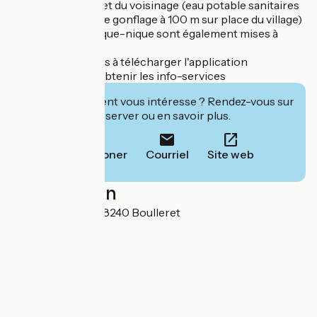
respect des lieux et du voisinage (eau potable sanitaires
douches station de gonflage à 100 m sur place du village)
Deux tables de pique-nique sont également mises à
votre disposition
Nous vous invitons à télécharger l'application
"Boulleret" pour obtenir les info-services
Cet établissement vous intéresse ? Rendez-vous sur
leur site pour réserver ou en savoir plus.
Téléphoner
Courriel
Site web
Localisation
2 rue de la Poste 18240 Boulleret