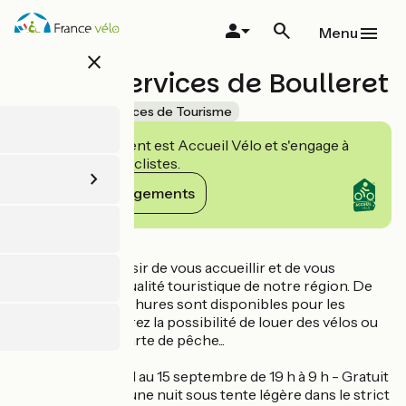
Aller
au
Menu
contenu
close
principal
France Services de Boulleret
Accueil Vélo
Offices de Tourisme
Cet établissement est Accueil Vélo et s'engage à
accueillir des cyclistes.
Voir ses engagements
Détails
Karine aura le plaisir de vous accueillir et de vous
informer sur l'actualité touristique de notre région. De
nombreuses brochures sont disponibles pour les
visiteurs. Vous aurez la possibilité de louer des vélos ou
d'acheter votre carte de pêche...
Aire de Bivouac :
Ouverte du 15 avril au 15 septembre de 19 h à 9 h - Gratuit
Bivouac autorisé une nuit sous tente légère dans le strict