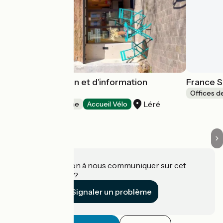
Point d'animation et d'information
France S
touristique
Offices d
Léré
Offices de Tourisme
Accueil Vélo
Une information à nous communiquer sur cet
établissement ?
Signaler un problème