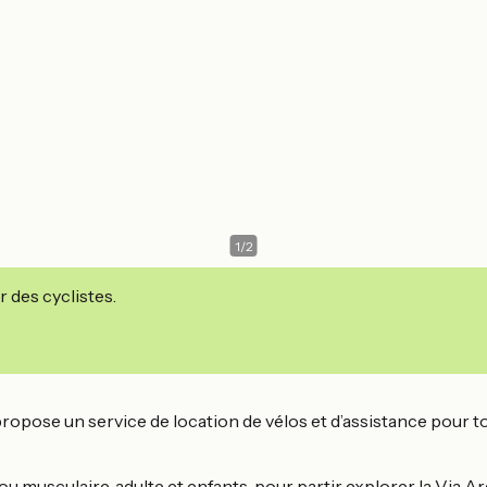
1
/
2
r des cyclistes.
 propose un service de location de vélos et d’assistance pour t
 ou musculaire, adulte et enfants, pour partir explorer la Via 