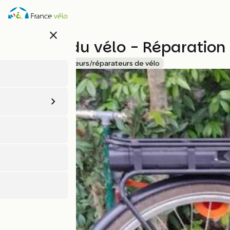
Aller
au
contenu
close
principal
L'Atelier du vélo - Réparation
Accueil Vélo
Loueurs/réparateurs de vélo