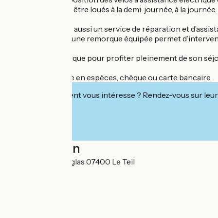
Les vélos peuvent être loués à la demi-journée, à la journée.
Activiteil propose aussi un service de réparation et d’assis
commune du Teil, une remorque équipée permet d’intervenir di
Une solution pratique pour profiter pleinement de son séjou
Paiement possible en espèces, chèque ou carte bancaire.
Cet établissement vous intéresse ? Rendez-vous sur leur 
Localisation
3 Rue Boissy d'Anglas 07400 Le Teil