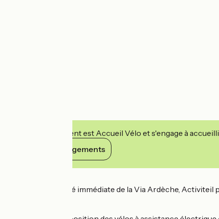
Cet établissement est Accueil Vélo et s'engage à accueilli
Voir ses engagements
Détails
Au Teil, à proximité immédiate de la Via Ardèche, Activiteil
l’Ardèche à vélo.
L’atelier met à disposition des vélos à assistance électrique