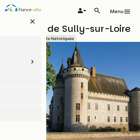
Aller
au
Menu
contenu
close
principal
Château de Sully-sur-Loire
Sites et monuments historiques