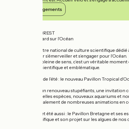
Voir ses engagements
Détails
OCÉANOPOLIS BREST
Changeons le regard sur l’Océan
Océanopolis, Centre national de culture scientifique dédié
et animations pour s’émerveiller et s’engager pour l’Océan.
Plus qu’une visite pleine de sens, c’est un véritable momen
ce lieu magique, scientifique et emblématique.
C’est l’événement de l’été : le nouveau Pavillon Tropical d’
Un lancement et un renouveau stupéfiants, une invitation c
sensorielle ! Nouvelles espèces, nouveaux aquariums et no
Au programme également de nombreuses animations en compa
À (re)découvrir cet été aussi : le Pavillon Bretagne et ses e
laboratoire scientifique et son projet sur les algues de nos 