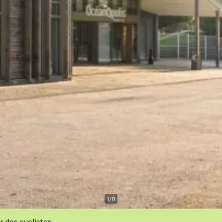
1
/
8
r des cyclistes.