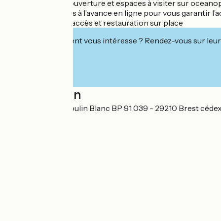
Tarifs, horaires d’ouverture et espaces à visiter sur ocean
Achetez vos billets à l’avance en ligne pour vous garantir l’a
Boutique en libre accès et restauration sur place
Cet établissement vous intéresse ? Rendez-vous sur leur 
Localisation
Port Plaisance Moulin Blanc BP 91 039 - 29210 Brest céde