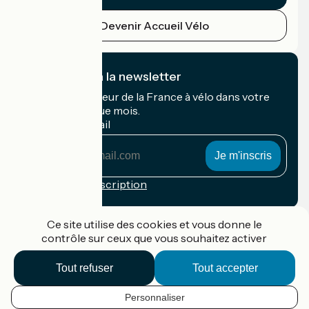
Devenir Accueil Vélo
Je m'abonne à la newsletter
Recevez le meilleur de la France à vélo dans votre
boîte mail chaque mois.
Mon adresse mail
Mon
adresse
mail
Conditions d'inscription
Financé dans le cadre de Destination France
Ce site utilise des cookies et vous donne le
contrôle sur ceux que vous souhaitez activer
Tout refuser
Tout accepter
Accueil Vélo Pro
Contact
Personnaliser
Mentions légales
FR