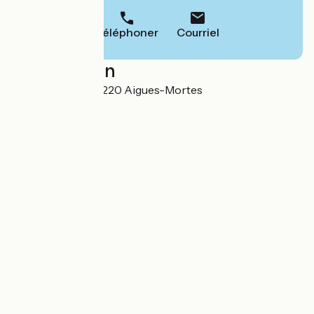
Téléphoner
Courriel
Localisation
Route du Môle 30220 Aigues-Mortes