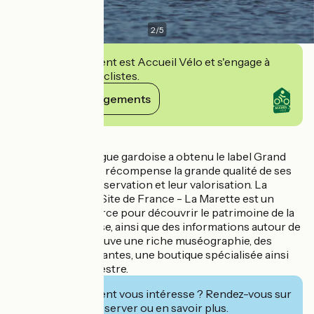
2
/
5
Cet établissement est Accueil Vélo et s'engage à
accueillir des cyclistes.
Voir ses engagements
Détails
En 2014, la Camargue gardoise a obtenu le label Grand
Site de France qui récompense la grande qualité de ses
paysages, leur préservation et leur valorisation. La
Maison du Grand Site de France - La Marette est un
espace de ressource pour découvrir le patrimoine de la
Camargue gardoise, ainsi que des informations autour de
son label. On y trouve une riche muséographie, des
expositions itinérantes, une boutique spécialisée ainsi
qu'un sentier pédestre.
Cet établissement vous intéresse ? Rendez-vous sur
leur site pour réserver ou en savoir plus.