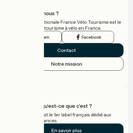
Qui sommes-nous ?
L'association nationale France Vélo Tourisme est le
guide officiel du tourisme à vélo en France.
Instagram
Facebook
Contact
Notre mission
Espace Presse
Espace Pro
Accueil Vélo qu'est-ce que c'est ?
Accueil Vélo c'est le 1er label français dédié aux
cyclistes en vacances.
En savoir plus