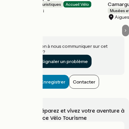
Camargu
Musées et sites touristiques
Accueil Vélo
Le Grau-du-Roi
Musées et
Aigue
Une information à nous communiquer sur cet
établissement ?
Signaler un problème
Enregistrer
Contacter
Choisissez, préparez et vivez votre aventure à
vélo avec France Vélo Tourisme