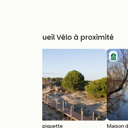
Autres Accueil Vélo à proximité
Le Phare de l'Espiguette
Maison d