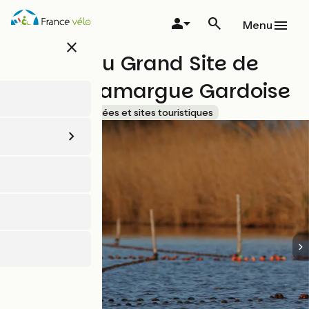
Aller
au
Menu
contenu
close
principal
Maison du Grand Site de
France Camargue Gardoise
Accueil Vélo
Musées et sites touristiques